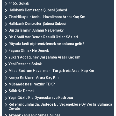
4165. Sokak
Halkbank Demirtepe Şubesi Şubesi
Zincirlikuyu İstanbul Havalimanı Arası Kaç Km
Halkbank Denizciler Şubesi Şubesi
Durdu İsminin Anlamı Ne Demek?
Bir Gönül Var Bende Rasulü Özler Sözleri
Rüyada kedi çişi temizlemek ne anlama gelir?
Façası Olmak Ne Demek
Yukarı Ağcagüney Çarşamba Arası Kaç Km
Yeni Dersane Sokak
Milas Bodrum Havalimanı Turgutreis Arası Kaç Km
Konya Kırklareli Arası Kaç Km
Müsaade nasıl yazılır TDK?
Şıllık Ne Demek
Yeşil Gözlü Kız Oyuncuları ve Kadrosu
Referandumlarda, Sadece Bu Seçeneklere Oy Verilir Bulmaca
Cevabı
Akbank Yenişehir Şubesi Şubesi