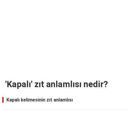
TARİFLERİ
HİKAYELER
Bize
Ulaşın
'Kapalı' zıt anlamlısı nedir?
Kapalı kelimesinin zıt anlamlısı
Reklam Alanı