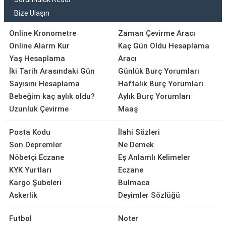
Bize Ulaşın
Online Kronometre
Zaman Çevirme Aracı
Online Alarm Kur
Kaç Gün Oldu Hesaplama
Yaş Hesaplama
Aracı
İki Tarih Arasındaki Gün
Günlük Burç Yorumları
Sayısını Hesaplama
Haftalık Burç Yorumları
Bebeğim kaç aylık oldu?
Aylık Burç Yorumları
Uzunluk Çevirme
Maaş
Posta Kodu
İlahi Sözleri
Son Depremler
Ne Demek
Nöbetçi Eczane
Eş Anlamlı Kelimeler
KYK Yurtları
Eczane
Kargo Şubeleri
Bulmaca
Askerlik
Deyimler Sözlüğü
Futbol
Noter