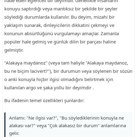
ifade eden eğlenceli bir deyimdir. Genellikle insanların
konuyu saptırdığı veya mantıksız bir şekilde bir şeyler
söylediği durumlarda kullanılır. Bu deyim, mizahi bir
yaklaşım sunarak, dinleyicilerin dikkatini çekmeyi ve
konunun absürtlüğünü vurgulamayı amaçlar. Zamanla
popüler hale gelmiş ve günlük dilin bir parçası haline
gelmiştir.
"Alakaya maydanoz" (veya tam haliyle "Alakaya maydanoz,
bu ne biçim lacivert?"), bir durumun veya söylenen bir sözün
o anki konuyla hiçbir ilgisi olmadığını belirtmek için
kullanılan argo ve şaka yollu bir deyimdir .
Bu ifadenin temel özellikleri şunlardır:
Anlamı: "Ne ilgisi var?", "Bu söylediklerinin konuyla ne
alakası var?" veya "Çok alakasız bir durum" anlamlarına
gelir.