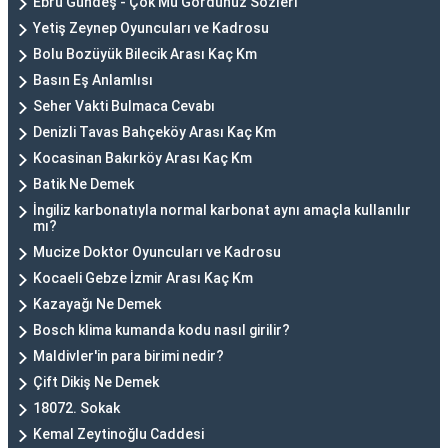
Ebru Gündeş - Çok Mu Gördünüz Sözleri
Yetiş Zeynep Oyuncuları ve Kadrosu
Bolu Bozüyük Bilecik Arası Kaç Km
Basın Eş Anlamlısı
Seher Vakti Bulmaca Cevabı
Denizli Tavas Bahçeköy Arası Kaç Km
Kocasinan Bakırköy Arası Kaç Km
Batik Ne Demek
İngiliz karbonatıyla normal karbonat aynı amaçla kullanılır
mı?
Mucize Doktor Oyuncuları ve Kadrosu
Kocaeli Gebze İzmir Arası Kaç Km
Kazayağı Ne Demek
Bosch klima kumanda kodu nasıl girilir?
Maldivler'in para birimi nedir?
Çift Dikiş Ne Demek
18072. Sokak
Kemal Zeytinoğlu Caddesi