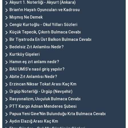
Akyurt 1. Noterliği - Akyurt (Ankara)
Brian'ın Hayatı Oyuncuları ve Kadrosu
Mışmış Ne Demek
Cengiz Kurtoğlu - Okul Yılları Sözleri
Küçük Tepecik, Çıkıntı Bulmaca Cevabı
Bir Tiyatroda En Üst Balkon Bulmaca Cevabı
Bedelsiz Zıt Anlamlısı Nedir?
Kurtköy Gişeleri
Hamın eş zıt anlamı nedir?
BAU UMİS'e nasıl giriş yapılır?
Abite Zıt Anlamlısı Nedir?
Erzincan Niksar Tokat Arası Kaç Km
Ürgüp Noterliği - Ürgüp (Nevşehir)
Rasyonalizm, Usçuluk Bulmaca Cevabı
PTT Kargo Adnan Menderes Şubesi
Papua Yeni Gine'Nin Bulunduğu Kıta Bulmaca Cevabı
Aydın Elazığ Arası Kaç Km