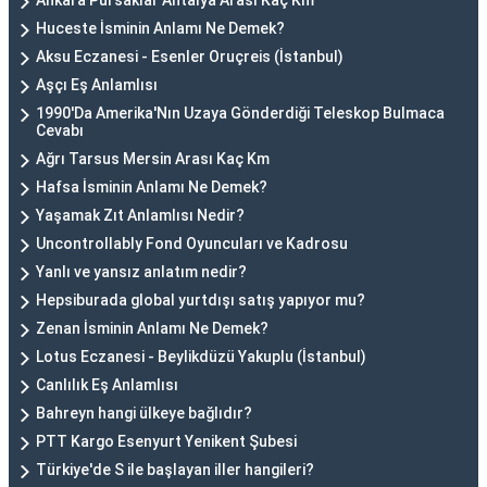
Ankara Pursaklar Antalya Arası Kaç Km
Huceste İsminin Anlamı Ne Demek?
Aksu Eczanesi - Esenler Oruçreis (İstanbul)
Aşçı Eş Anlamlısı
1990'Da Amerika'Nın Uzaya Gönderdiği Teleskop Bulmaca
Cevabı
Ağrı Tarsus Mersin Arası Kaç Km
Hafsa İsminin Anlamı Ne Demek?
Yaşamak Zıt Anlamlısı Nedir?
Uncontrollably Fond Oyuncuları ve Kadrosu
Yanlı ve yansız anlatım nedir?
Hepsiburada global yurtdışı satış yapıyor mu?
Zenan İsminin Anlamı Ne Demek?
Lotus Eczanesi - Beylikdüzü Yakuplu (İstanbul)
Canlılık Eş Anlamlısı
Bahreyn hangi ülkeye bağlıdır?
PTT Kargo Esenyurt Yenikent Şubesi
Türkiye'de S ile başlayan iller hangileri?