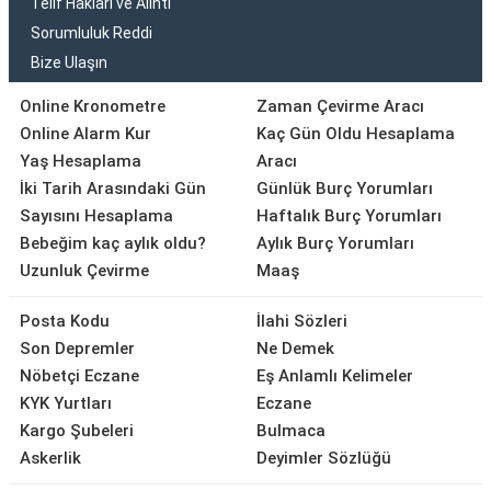
Telif Hakları ve Alıntı
Sorumluluk Reddi
Bize Ulaşın
Online Kronometre
Zaman Çevirme Aracı
Online Alarm Kur
Kaç Gün Oldu Hesaplama
Yaş Hesaplama
Aracı
İki Tarih Arasındaki Gün
Günlük Burç Yorumları
Sayısını Hesaplama
Haftalık Burç Yorumları
Bebeğim kaç aylık oldu?
Aylık Burç Yorumları
Uzunluk Çevirme
Maaş
Posta Kodu
İlahi Sözleri
Son Depremler
Ne Demek
Nöbetçi Eczane
Eş Anlamlı Kelimeler
KYK Yurtları
Eczane
Kargo Şubeleri
Bulmaca
Askerlik
Deyimler Sözlüğü