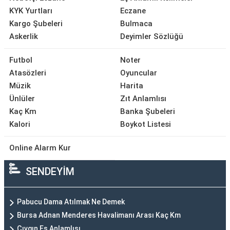
KYK Yurtları
Eczane
Kargo Şubeleri
Bulmaca
Askerlik
Deyimler Sözlüğü
Futbol
Noter
Atasözleri
Oyuncular
Müzik
Harita
Ünlüler
Zıt Anlamlısı
Kaç Km
Banka Şubeleri
Kalori
Boykot Listesi
Online Alarm Kur
SENDEYİM
Pabucu Dama Atılmak Ne Demek
Bursa Adnan Menderes Havalimanı Arası Kaç Km
Çıvgın Eş Anlamlısı