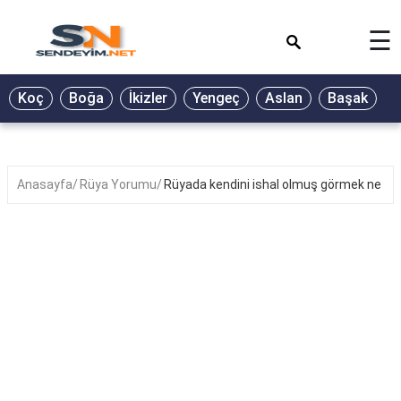
×
☰
BİYOGRAFİ
Koç
Boğa
İkizler
Yengeç
Aslan
Başak
T
GALERİ
GÜZEL
SÖZLER
Anasayfa
Rüya Yorumu
Rüyada kendini ishal olmuş görmek ne d
GÜNLÜK
BURÇ
ŞİİR
RÜYA
TABİRLERİ
TÜRKÜ
SÖZLERİ
YEMEK