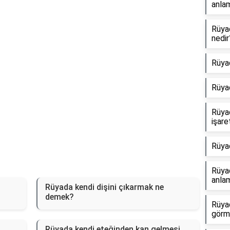
anlam
Rüya
nedir
Rüya
Rüya
Rüya
işare
Rüya
Rüyad
anlam
Rüyada kendi dişini çıkarmak ne
demek?
Rüya
görm
Rüyada kendi eteğinden kan gelmesi