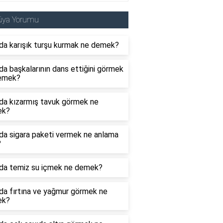
üya Yorumu
da karışık turşu kurmak ne demek?
a başkalarının dans ettiğini görmek
emek?
da kızarmış tavuk görmek ne
ek?
da sigara paketi vermek ne anlama
?
da temiz su içmek ne demek?
da fırtına ve yağmur görmek ne
ek?