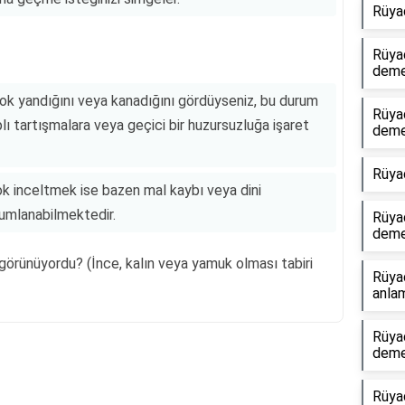
Rüya
Rüyad
dem
 çok yandığını veya kanadığını gördüyseniz, bu durum
Rüyad
lı tartışmalara veya geçici bir huzursuzluğa işaret
dem
Rüya
 inceltmek ise bazen mal kaybı veya dini
rumlanabilmektedir.
Rüya
dem
l görünüyordu? (İnce, kalın veya yamuk olması tabiri
Rüya
anlam
Rüyad
dem
Reklam Alanı
Rüya