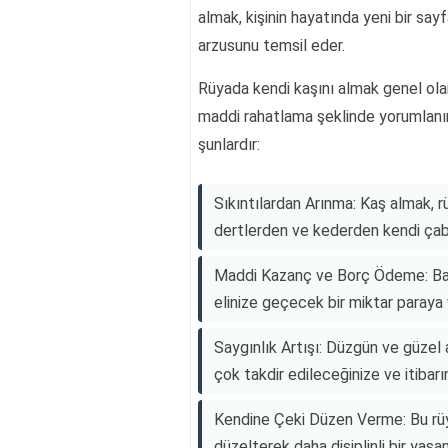
almak, kişinin hayatında yeni bir say
arzusunu temsil eder.
Rüyada kendi kaşını almak genel olar
maddi rahatlama şeklinde yorumlanır.
şunlardır:
Sıkıntılardan Arınma: Kaş almak, r
dertlerden ve kederden kendi çaba
Maddi Kazanç ve Borç Ödeme: Baz
elinize geçecek bir miktar paraya
Saygınlık Artışı: Düzgün ve güzel 
çok takdir edileceğinize ve itibarı
Kendine Çeki Düzen Verme: Bu rüya
düzelterek daha disiplinli bir yaş