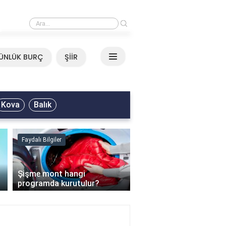
›
Mirkelam - Tavla Sözleri
ÜNLÜK BURÇ
ŞİİR
Kova
Balık
Faydalı Bilgiler
Faydalı Bilgiler
›
Şişme mont hangi
programda kurutulur?
Şofben suyu neden ısı