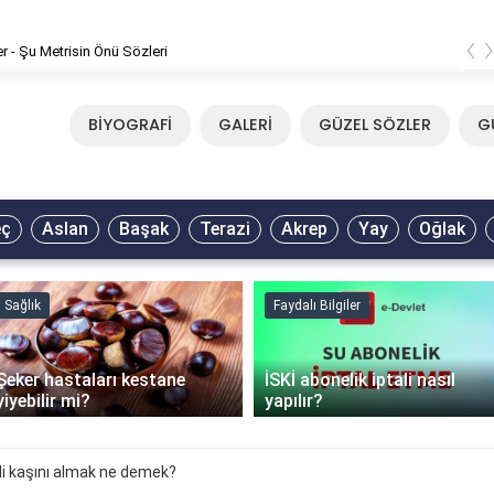
‹
er - Şu Metrisin Önü Sözleri
BİYOGRAFİ
GALERİ
GÜZEL SÖZLER
G
eç
Aslan
Başak
Terazi
Akrep
Yay
Oğlak
Sağlık
Faydalı Bilgiler
Şeker hastaları kestane
İSKİ abonelik iptali nasıl
yiyebilir mi?
yapılır?
i kaşını almak ne demek?