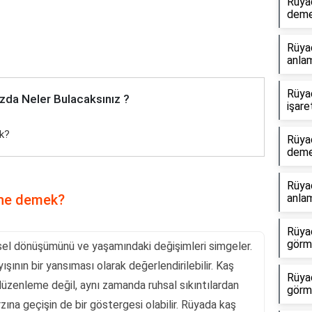
Rüya
dem
Rüya
anlam
Rüya
zda Neler Bulacaksınız ?
işare
k?
Rüya
dem
Rüyad
 ne demek?
anlam
Rüyad
görme
içsel dönüşümünü ve yaşamındaki değişimleri simgeler.
ışının bir yansıması olarak değerlendirilebilir. Kaş
Rüya
üzenleme değil, aynı zamanda ruhsal sıkıntılardan
görm
zına geçişin de bir göstergesi olabilir. Rüyada kaş