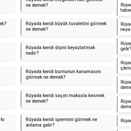
Rüyad
ne demek?
haber
ek?
Rüyada kendi büyük tuvaletini görmek
Rüyad
ne demek?
neye 
Rüya
Rüyada kendi dişini beyazlatmak
gelir
nedir?
Rüyad
çıkm
Rüyada kendi burnunun kanamasını
görmek ne demek?
Rüya
dem
Rüyada kendi saçını makasla kesmek
ne demek?
Rüya
dem
kı
Rüyada kendi spermini görmek ne
Rüya
anlama gelir?