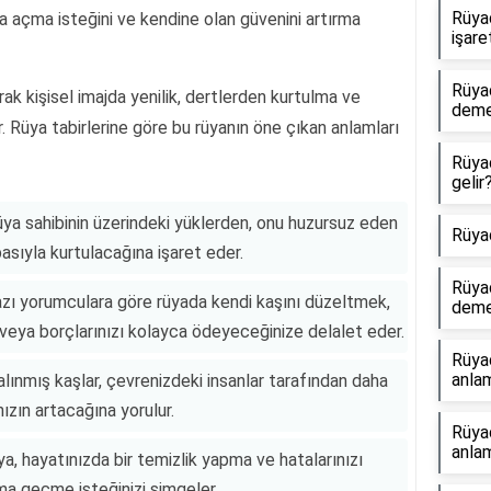
Rüya
fa açma isteğini ve kendine olan güvenini artırma
işare
Rüya
ak kişisel imajda yenilik, dertlerden kurtulma ve
dem
 Rüya tabirlerine göre bu rüyanın öne çıkan anlamları
Rüya
gelir
üya sahibinin üzerindeki yüklerden, onu huzursuz eden
Rüya
sıyla kurtulacağına işaret eder.
Rüya
ı yorumculara göre rüyada kendi kaşını düzeltmek,
dem
 veya borçlarınızı kolayca ödeyeceğinize delalet eder.
Rüya
anlam
alınmış kaşlar, çevrenizdeki insanlar tarafından daha
nızın artacağına yorulur.
Rüya
anlam
, hayatınızda bir temizlik yapma ve hatalarınızı
ama geçme isteğinizi simgeler.