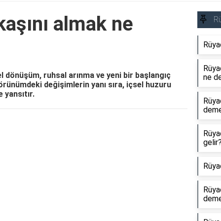
kaşını almak ne
R
Rüya
Rüyad
el dönüşüm, ruhsal arınma ve yeni bir başlangıç
ne d
görünümdeki değişimlerin yanı sıra, içsel huzuru
e yansıtır.
Rüya
dem
Reklam Alanı
Rüya
gelir
Rüya
Rüya
dem