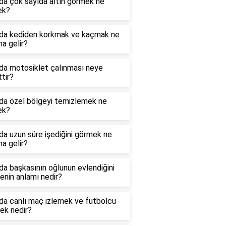
da çok sayıda altın görmek ne
ek?
da kediden korkmak ve kaçmak ne
a gelir?
da motosiklet çalınması neye
ttir?
da özel bölgeyi temizlemek ne
ek?
a uzun süre işediğini görmek ne
a gelir?
a başkasının oğlunun evlendiğini
nin anlamı nedir?
da canlı maç izlemek ve futbolcu
ek nedir?