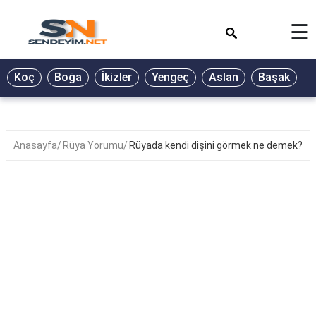
×
☰
BİYOGRAFİ
Koç
Boğa
İkizler
Yengeç
Aslan
Başak
T
GALERİ
GÜZEL
SÖZLER
Anasayfa
Rüya Yorumu
Rüyada kendi dişini görmek ne demek?
GÜNLÜK
BURÇ
ŞİİR
RÜYA
TABİRLERİ
TÜRKÜ
SÖZLERİ
YEMEK