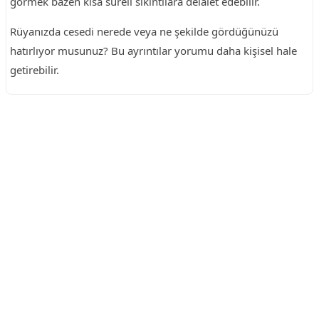
görmek bazen kısa süreli sıkıntılara delalet edebilir.
Rüyanızda cesedi nerede veya ne şekilde gördüğünüzü
hatırlıyor musunuz? Bu ayrıntılar yorumu daha kişisel hale
getirebilir.
Reklam Alanı