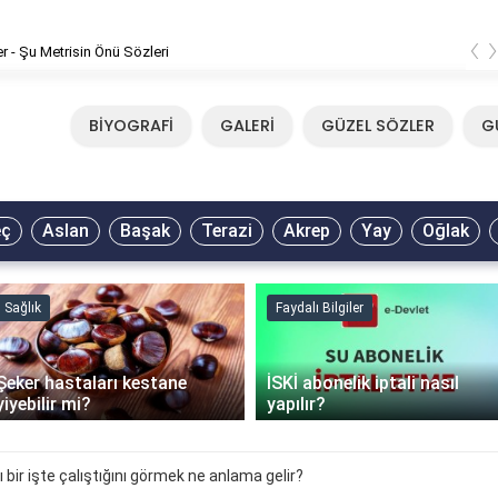
‹
er - Şu Metrisin Önü Sözleri
BİYOGRAFİ
GALERİ
GÜZEL SÖZLER
G
eç
Aslan
Başak
Terazi
Akrep
Yay
Oğlak
Sağlık
Faydalı Bilgiler
Şeker hastaları kestane
İSKİ abonelik iptali nasıl
yiyebilir mi?
yapılır?
 bir işte çalıştığını görmek ne anlama gelir?