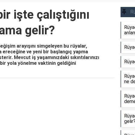
ir işte çalıştığını
R
ama gelir?
Rüya
anlam
 değişim arayışını simgeleyen bu rüyalar,
Rüya
na ereceğine ve yeni bir başlangıç yapma
erir. Mevcut iş yaşamınızdaki sıkıntılarınızı
Rüya
 bir yola yönelme vaktinin geldiğini
Rüyad
ne d
Reklam Alanı
Rüya
dem
Rüya
gelir