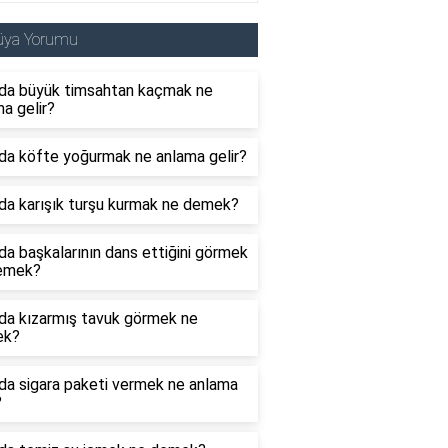
üya Yorumu
da büyük timsahtan kaçmak ne
a gelir?
da köfte yoğurmak ne anlama gelir?
da karışık turşu kurmak ne demek?
a başkalarının dans ettiğini görmek
emek?
da kızarmış tavuk görmek ne
ek?
da sigara paketi vermek ne anlama
?