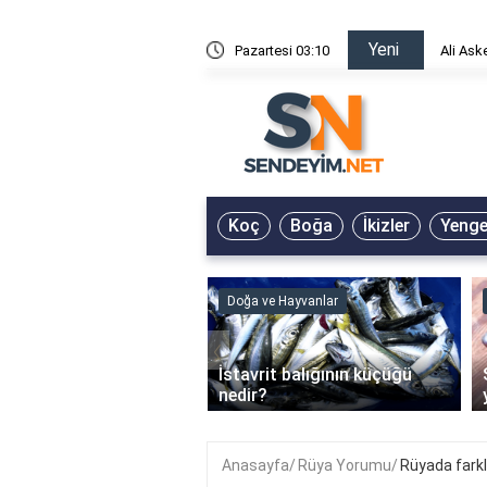
Yeni
risin Önü Sözleri
Pazartesi 03:10
Ali Ask
Koç
Boğa
İkizler
Yeng
ve Hayvanlar
Doğa ve Hayvanlar
‹
li en çok hangi iklimde
İstavrit balığının küçüğü
r?
nedir?
Anasayfa
Rüya Yorumu
Rüyada farklı