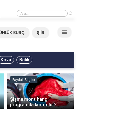
›
Mirkelam - Tavla Sözleri
ÜNLÜK BURÇ
ŞİİR
Kova
Balık
Faydalı Bilgiler
Faydalı Bilgiler
›
Şişme mont hangi
programda kurutulur?
Şofben suyu neden ısı