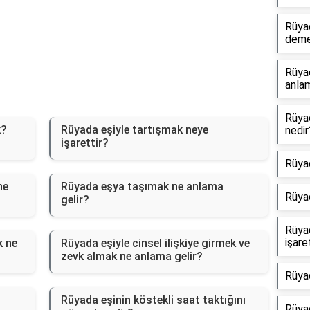
Rüyad
dem
Rüya
anlam
Rüya
k?
Rüyada eşiyle tartışmak neye
nedir
işarettir?
Rüya
ne
Rüyada eşya taşımak ne anlama
Rüya
gelir?
Rüya
işare
k ne
Rüyada eşiyle cinsel ilişkiye girmek ve
zevk almak ne anlama gelir?
Rüya
Rüyada eşinin köstekli saat taktığını
Rüyad