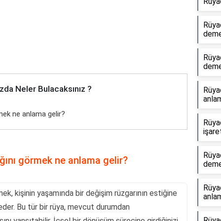
Rüya
Rüya
dem
Rüya
dem
zda Neler Bulacaksınız ?
Rüya
anlam
örmek ne anlama gelir?
Rüya
işare
Rüya
tığını görmek ne anlama gelir?
dem
Rüyad
rmek, kişinin yaşamında bir değişim rüzgarının estiğine
anlam
 eder. Bu tür bir rüya, mevcut durumdan
Rüyad
ını yansıtabilir. İçsel bir dönüşüm sürecine girdiğinizi