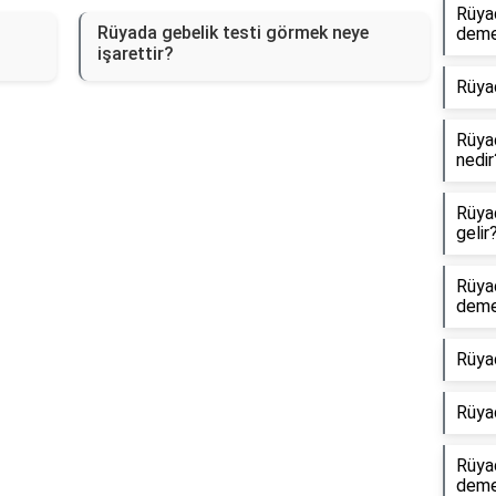
Rüya
?
Rüyada gebelik testi görmek neye
dem
işarettir?
Rüya
Rüyad
nedir
Rüyad
gelir
Rüya
dem
Rüya
Rüya
Rüyad
dem