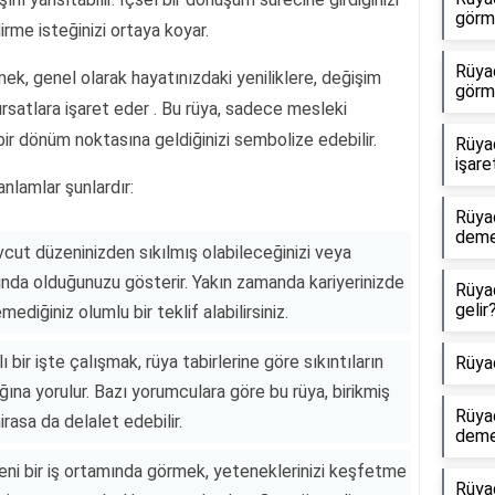
görme
irme isteğinizi ortaya koyar.
Rüya
rmek, genel olarak hayatınızdaki yeniliklere, değişim
görm
ırsatlara işaret eder . Bu rüya, sadece mesleki
ir dönüm noktasına geldiğinizi sembolize edebilir.
Rüya
işare
nlamlar şunlardır:
Rüya
dem
vcut düzeninizden sıkılmış olabileceğinizi veya
ışında olduğunuzu gösterir. Yakın zamanda kariyerinizde
Rüya
gelir
mediğiniz olumlu bir teklif alabilirsiniz.
ir işte çalışmak, rüya tabirlerine göre sıkıntıların
Rüya
ğına yorulur. Bazı yorumculara göre bu rüya, birikmiş
Rüya
rasa da delalet edebilir.
dem
yeni bir iş ortamında görmek, yeteneklerinizi keşfetme
Rüya