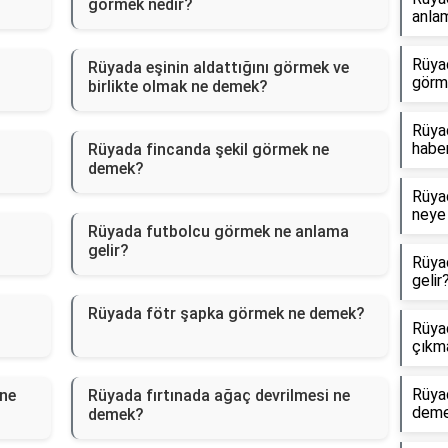
görmek nedir?
anlam
Rüya
Rüyada eşinin aldattığını görmek ve
görm
birlikte olmak ne demek?
Rüyad
haber
Rüyada fincanda şekil görmek ne
demek?
Rüyad
neye 
Rüyada futbolcu görmek ne anlama
gelir?
Rüya
gelir
Rüyada fötr şapka görmek ne demek?
Rüyad
çıkm
Rüya
 ne
Rüyada fırtınada ağaç devrilmesi ne
dem
demek?