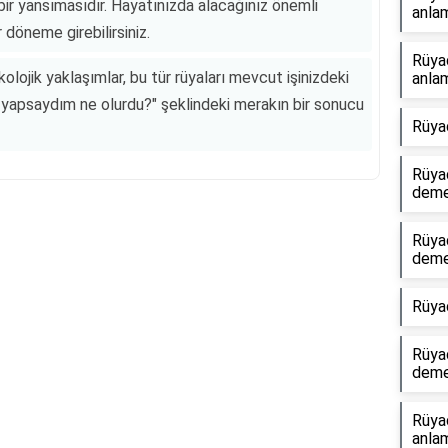
 bir yansımasıdır. Hayatınızda alacağınız önemli
anlam
 döneme girebilirsiniz.
Rüya
olojik yaklaşımlar, bu tür rüyaları mevcut işinizdeki
anlam
 yapsaydım ne olurdu?" şeklindeki merakın bir sonucu
Rüya
Rüyad
dem
Rüyad
Reklam Alanı
dem
Rüya
Rüya
dem
Rüya
anlam