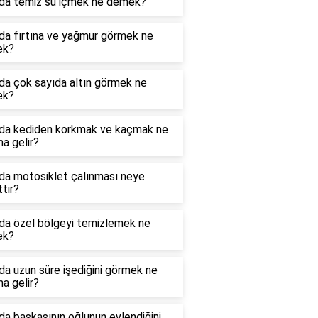
da temiz su içmek ne demek?
da fırtına ve yağmur görmek ne
ek?
da çok sayıda altın görmek ne
ek?
da kediden korkmak ve kaçmak ne
a gelir?
da motosiklet çalınması neye
ttir?
da özel bölgeyi temizlemek ne
ek?
a uzun süre işediğini görmek ne
a gelir?
a başkasının oğlunun evlendiğini