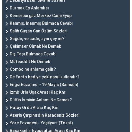
Zekeriya Esen Divane Sözleri
Durmak Eş Anlamlısı
Kemerburgaz Merkez Cami Eyüp
Kanmış, Inanmış Bulmaca Cevabı
Salih Cuşan Can Özüm Sözleri
Sağdıç ve sadıç aynı şey mi?
Çekimser Olmak Ne Demek
Diş Taşı Bulmaca Cevabı
Müteaddit Ne Demek
Combo ne anlama gelir?
De Facto hediye çeki nasıl kullanılır?
Engiz Eczanesi - 19 Mayıs (Samsun)
İzmir Urla Uşak Arası Kaç Km
Dülfin İsminin Anlamı Ne Demek?
Hatay Ordu Arası Kaç Km
Azerin Çırpınırdın Karadeniz Sözleri
Yöre Eczanesi - Yeşilyurt (Tokat)
Başakşehir Eyüpsultan Arası Kaç Km