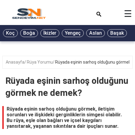
×
☰
BİYOGRAFİ
Koç
Boğa
İkizler
Yengeç
Aslan
Başak
T
GALERİ
GÜZEL
SÖZLER
Anasayfa
Rüya Yorumu
Rüyada eşinin sarhoş olduğunu görmek 
GÜNLÜK
BURÇ
Rüyada eşinin sarhoş olduğunu
ŞİİR
görmek ne demek?
RÜYA
TABİRLERİ
Rüyada eşinin sarhoş olduğunu görmek, iletişim
sorunları ve ilişkideki gerginliklerin simgesi olabilir.
TÜRKÜ
Bu rüya, eşle olan bağları ve içsel kaygıları
SÖZLERİ
yansıtarak, yaşanan sıkıntılara dair ipuçları sunar.
YEMEK