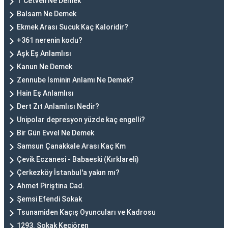
T Cetveli Ne Demek
Balsam Ne Demek
Ekmek Arası Sucuk Kaç Kaloridir?
+361 nerenin kodu?
Aşk Eş Anlamlısı
Kanun Ne Demek
Zennube İsminin Anlamı Ne Demek?
Hain Eş Anlamlısı
Dert Zıt Anlamlısı Nedir?
Unipolar depresyon yüzde kaç engelli?
Bir Gün Evvel Ne Demek
Samsun Çanakkale Arası Kaç Km
Çevik Eczanesi - Babaeski (Kırklareli)
Çerkezköy İstanbul'a yakın mı?
Ahmet Piriştina Cad.
Şemsi Efendi Sokak
Tsunamiden Kaçış Oyuncuları ve Kadrosu
1293. Sokak Keçiören