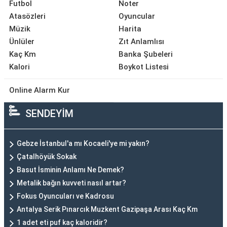
Futbol
Noter
Atasözleri
Oyuncular
Müzik
Harita
Ünlüler
Zıt Anlamlısı
Kaç Km
Banka Şubeleri
Kalori
Boykot Listesi
Online Alarm Kur
SENDEYİM
Gebze İstanbul'a mı Kocaeli'ye mi yakın?
Çatalhöyük Sokak
Basut İsminin Anlamı Ne Demek?
Metalik bağın kuvveti nasıl artar?
Fokus Oyuncuları ve Kadrosu
Antalya Serik Pınarcık Muzkent Gazipaşa Arası Kaç Km
1 adet eti puf kaç kaloridir?