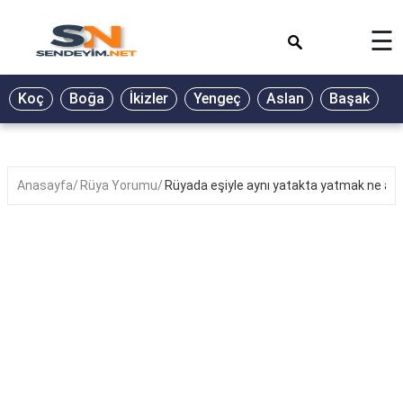
×
☰
BİYOGRAFİ
Koç
Boğa
İkizler
Yengeç
Aslan
Başak
T
GALERİ
GÜZEL
SÖZLER
Anasayfa
Rüya Yorumu
Rüyada eşiyle aynı yatakta yatmak ne anl
GÜNLÜK
BURÇ
ŞİİR
RÜYA
TABİRLERİ
TÜRKÜ
SÖZLERİ
YEMEK