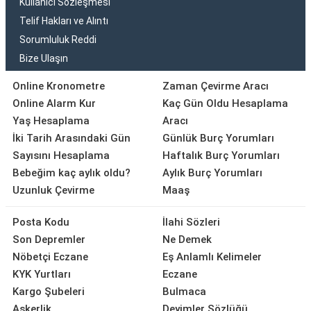
Kullanıcı Sözleşmesi
Telif Hakları ve Alıntı
Sorumluluk Reddi
Bize Ulaşın
Online Kronometre
Zaman Çevirme Aracı
Online Alarm Kur
Kaç Gün Oldu Hesaplama
Yaş Hesaplama
Aracı
İki Tarih Arasındaki Gün
Günlük Burç Yorumları
Sayısını Hesaplama
Haftalık Burç Yorumları
Bebeğim kaç aylık oldu?
Aylık Burç Yorumları
Uzunluk Çevirme
Maaş
Posta Kodu
İlahi Sözleri
Son Depremler
Ne Demek
Nöbetçi Eczane
Eş Anlamlı Kelimeler
KYK Yurtları
Eczane
Kargo Şubeleri
Bulmaca
Askerlik
Deyimler Sözlüğü