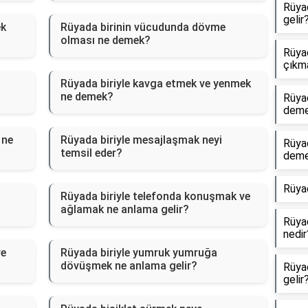
Rüya
gelir
ek
Rüyada birinin vücudunda dövme
olması ne demek?
Rüyad
çıkm
Rüyada biriyle kavga etmek ve yenmek
ne demek?
Rüya
dem
 ne
Rüyada biriyle mesajlaşmak neyi
Rüya
temsil eder?
dem
Rüya
Rüyada biriyle telefonda konuşmak ve
ağlamak ne anlama gelir?
Rüyad
nedir
ve
Rüyada biriyle yumruk yumruğa
dövüşmek ne anlama gelir?
Rüyad
gelir