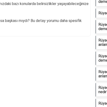
dem
ızdaki bazı konularda belirsizlikler yaşayabileceğinize
Rüya
oksa başkası mıydı? Bu detay yorumu daha spesifik
Rüya
dem
Rüya
anlam
Reklam Alanı
Rüyad
dem
Rüya
anlam
Rüya
nedir
Rüya