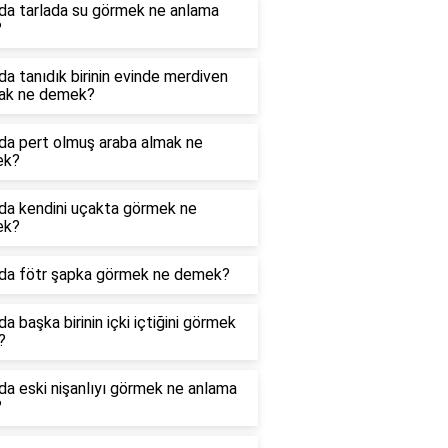
da tarlada su görmek ne anlama
?
a tanıdık birinin evinde merdiven
ak ne demek?
da pert olmuş araba almak ne
ek?
da kendini uçakta görmek ne
ek?
da fötr şapka görmek ne demek?
a başka birinin içki içtiğini görmek
?
a eski nişanlıyı görmek ne anlama
?