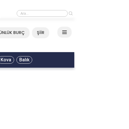
›
Ali Asker - Şu Metrisin Önü Sözleri
ÜNLÜK BURÇ
ŞİİR
Kova
Balık