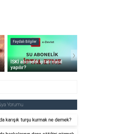
Faydalı Bilgiler
Faydalı Bilgiler
›
İSKİ abonelik iptali nasıl
Şişme mont hangi
yapılır?
programda kurutulur?
üya Yorumu
da karışık turşu kurmak ne demek?