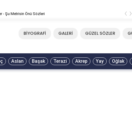
‹
er - Şu Metrisin Önü Sözleri
BİYOGRAFİ
GALERİ
GÜZEL SÖZLER
G
eç
Aslan
Başak
Terazi
Akrep
Yay
Oğlak