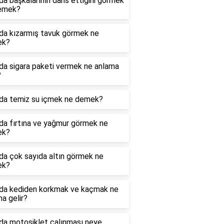
a başkalarının dans ettiğini görmek
emek?
da kızarmış tavuk görmek ne
ek?
da sigara paketi vermek ne anlama
?
da temiz su içmek ne demek?
da fırtına ve yağmur görmek ne
ek?
da çok sayıda altın görmek ne
ek?
da kediden korkmak ve kaçmak ne
a gelir?
da motosiklet çalınması neye