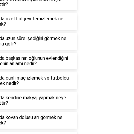
ttir?
da özel bölgeyi temizlemek ne
ek?
a uzun süre işediğini görmek ne
a gelir?
a başkasının oğlunun evlendiğini
nin anlamı nedir?
da canlı maç izlemek ve futbolcu
ek nedir?
da kendine makyaj yapmak neye
ttir?
da kovan dolusu arı görmek ne
ek?