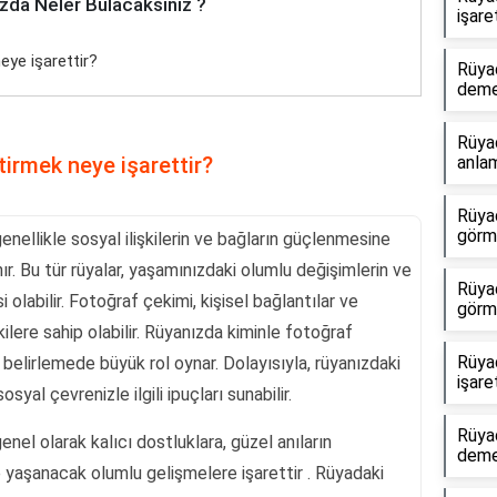
zda Neler Bulacaksınız ?
işare
eye işarettir?
Rüya
dem
Rüyad
tirmek neye işarettir?
anlam
Rüyad
görme
enellikle sosyal ilişkilerin ve bağların güçlenmesine
nır. Bu tür rüyalar, yaşamınızdaki olumlu değişimlerin ve
Rüya
 olabilir. Fotoğraf çekimi, kişisel bağlantılar ve
görm
ilere sahip olabilir. Rüyanızda kiminle fotoğraf
Rüya
ni belirlemede büyük rol oynar. Dolayısıyla, rüyanızdaki
işare
osyal çevrenizle ilgili ipuçları sunabilir.
Rüya
nel olarak kalıcı dostluklara, güzel anıların
dem
yaşanacak olumlu gelişmelere işarettir . Rüyadaki