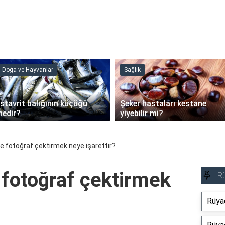
Doğa ve Hayvanlar
Sağlık
İstavrit balığının küçüğü
Şeker hastaları kestane
nedir?
yiyebilir mi?
le fotoğraf çektirmek neye işarettir?
 fotoğraf çektirmek
R
Rüya