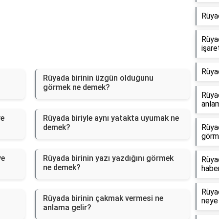
Rüya
Rüya
işare
Rüya
Rüyada birinin üzgün olduğunu
görmek ne demek?
Rüyad
anlam
ye
Rüyada biriyle aynı yatakta uyumak ne
demek?
Rüya
görm
ye
Rüyada birinin yazı yazdığını görmek
Rüyad
ne demek?
haber
Rüyad
Rüyada birinin çakmak vermesi ne
neye 
anlama gelir?