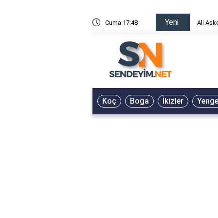
Yeni
risin Önü Sözleri
Cuma 17:48
Ali Ask
Koç
Boğa
İkizler
Yeng