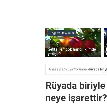
Doğa ve Hayvanlar
‹
Şeftali en çok hangi iklimde
ain Jel Ne İşe Yarar?
yetişir?
Anasayfa
Rüya Yorumu
Rüyada biriy
Rüyada biriyle
neye işarettir?