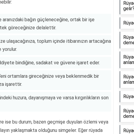
bilir:
Rüya
gelir
le aranızdaki bağın güçleneceğine, ortak bir işe
Rüya
stek göreceğinize delalettir.
Rüya
ize ulaşacağınıza, toplum içinde itibarınızın artacağına
dem
 yorulur.
Rüya
anlam
iddiyete bindiğine, sadakat ve güvene işaret eder.
Yeni ortamlara gireceğinize veya beklenmedik bir
Rüya
anlam
a işarettir.
Rüya
çindeki huzura, dayanışmaya ve varsa kırgınlıkların son
Rüyad
dem
göre ise bu durum, bazen geçmişe duyulan özlemi veya
 olayın yaklaşmakta olduğunu simgeler. Eğer rüyada
Rüyad