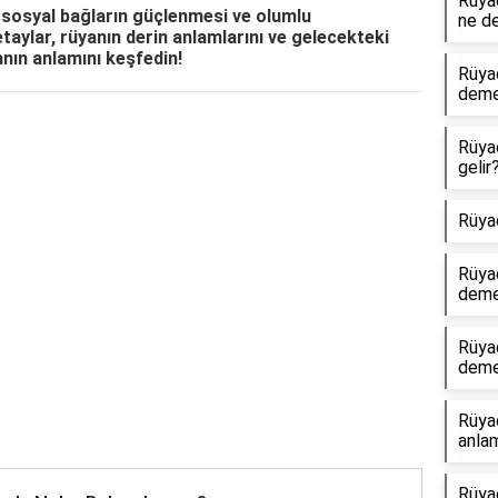
Rüyad
 sosyal bağların güçlenmesi ve olumlu
ne d
etaylar, rüyanın derin anlamlarını ve gelecekteki
üyanın anlamını keşfedin!
Rüya
dem
Reklam Alanı
Rüya
gelir
Rüya
Rüya
dem
Rüya
dem
Rüya
anlam
Rüya