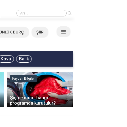
›
Mirkelam - Tavla Sözleri
ÜNLÜK BURÇ
ŞİİR
Kova
Balık
Faydalı Bilgiler
Faydalı Bilgiler
›
Şişme mont hangi
programda kurutulur?
Şofben suyu neden ısı