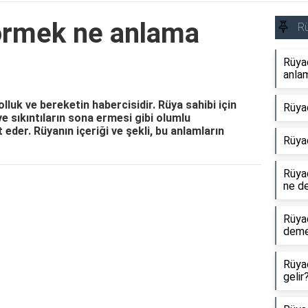
örmek ne anlama
R
Rüya
anlam
luk ve bereketin habercisidir. Rüya sahibi için
Rüya
e sıkıntıların sona ermesi gibi olumlu
eder. Rüyanın içeriği ve şekli, bu anlamların
Rüya
Rüyad
ne d
Reklam Alanı
Rüya
dem
Rüya
gelir