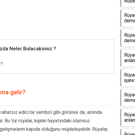
Rüya
Rüya
dem
Rüya
dem
zda Neler Bulacaksınız ?
Rüya
anlam
r?
Rüya
işare
ma gelir?
Rüya
dem
 rahatsız edici bir sembol gibi görünse de, aslında
Rüyad
anlam
r. Bu tür rüyalar, kişinin hayatındaki olumsuz
 gelişmelerin kapıda olduğunu müjdeleyebilir. Rüyalar,
Rüyad