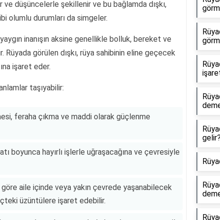
r ve düşüncelerle şekillenir ve bu bağlamda dışkı,
görme
i olumlu durumları da simgeler.
Rüya
aygın inanışın aksine genellikle bolluk, bereket ve
görm
ir. Rüyada görülen dışkı, rüya sahibinin eline geçecek
Rüya
ına işaret eder.
işare
nlamlar taşıyabilir:
Rüya
dem
rmesi, feraha çıkma ve maddi olarak güçlenme
Rüya
gelir
tı boyunca hayırlı işlerle uğraşacağına ve çevresiyle
Rüya
Rüya
göre aile içinde veya yakın çevrede yaşanabilecek
dem
çteki üzüntülere işaret edebilir.
Rüya