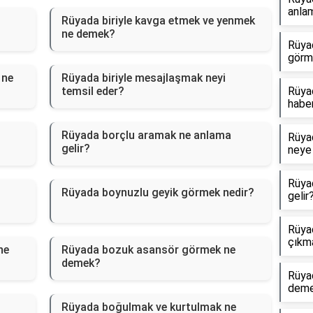
anlam
Rüyada biriyle kavga etmek ve yenmek
ne demek?
Rüya
görm
 ne
Rüyada biriyle mesajlaşmak neyi
temsil eder?
Rüyad
haber
Rüyada borçlu aramak ne anlama
Rüyad
gelir?
neye 
Rüya
Rüyada boynuzlu geyik görmek nedir?
gelir
Rüyad
çıkm
ne
Rüyada bozuk asansör görmek ne
demek?
Rüya
dem
Rüyada boğulmak ve kurtulmak ne