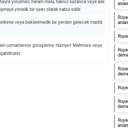
hayra yorulmaz; haram mala, haksız kazanca veya aile
anlam
maya yönelik bir uyarı olarak kabul edilir.
Rüya
 birikime veya beklenmedik bir yerden gelecek maddi
anlam
Rüya
rleri uzmanlarının görüşlerine Hürriyet Mahmure veya
Rüyad
abilirsiniz.
dem
Rüyad
dem
Reklam Alanı
Rüya
Rüya
dem
Rüya
anlam