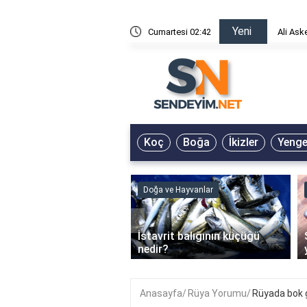
Yeni
risin Önü Sözleri
Cumartesi 02:42
Ali Ask
Koç
Boğa
İkizler
Yeng
ve Hayvanlar
Doğa ve Hayvanlar
‹
li en çok hangi iklimde
İstavrit balığının küçüğü
r?
nedir?
Anasayfa
Rüya Yorumu
Rüyada bok 