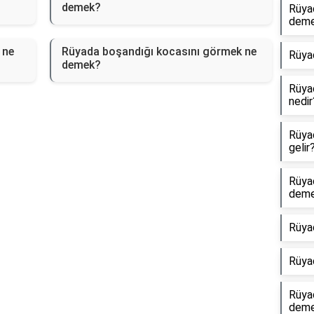
demek?
Rüya
dem
 ne
Rüyada boşandığı kocasını görmek ne
Rüya
demek?
Rüyad
nedir
Rüyad
gelir
Rüya
dem
Rüya
Rüya
Rüyad
dem