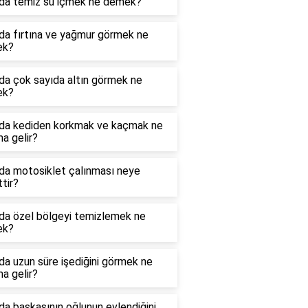
da temiz su içmek ne demek?
da fırtına ve yağmur görmek ne
ek?
da çok sayıda altın görmek ne
ek?
da kediden korkmak ve kaçmak ne
a gelir?
da motosiklet çalınması neye
ttir?
da özel bölgeyi temizlemek ne
ek?
a uzun süre işediğini görmek ne
a gelir?
a başkasının oğlunun evlendiğini