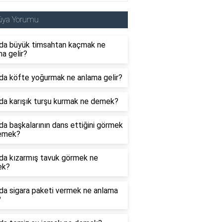
üya Yorumu
da büyük timsahtan kaçmak ne
a gelir?
da köfte yoğurmak ne anlama gelir?
da karışık turşu kurmak ne demek?
a başkalarının dans ettiğini görmek
emek?
da kızarmış tavuk görmek ne
ek?
da sigara paketi vermek ne anlama
?