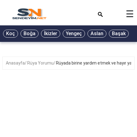
×
☰
BİYOGRAFİ
Koç
Boğa
İkizler
Yengeç
Aslan
Başak
T
GALERİ
GÜZEL
SÖZLER
Anasayfa
Rüya Yorumu
Rüyada birine yardım etmek ve hayır yap
GÜNLÜK
BURÇ
ŞİİR
RÜYA
TABİRLERİ
TÜRKÜ
SÖZLERİ
YEMEK