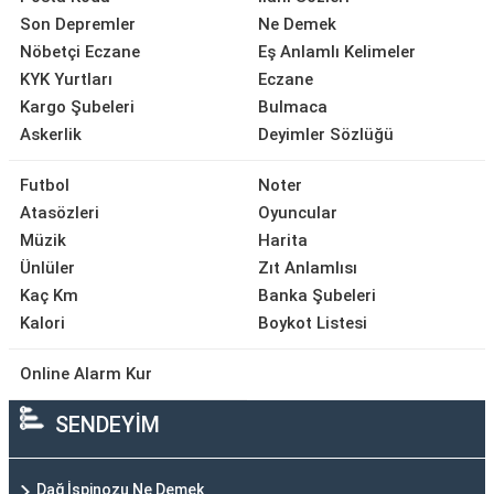
Son Depremler
Ne Demek
Nöbetçi Eczane
Eş Anlamlı Kelimeler
KYK Yurtları
Eczane
Kargo Şubeleri
Bulmaca
Askerlik
Deyimler Sözlüğü
Futbol
Noter
Atasözleri
Oyuncular
Müzik
Harita
Ünlüler
Zıt Anlamlısı
Kaç Km
Banka Şubeleri
Kalori
Boykot Listesi
Online Alarm Kur
SENDEYİM
Dağ İspinozu Ne Demek