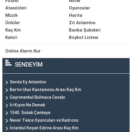
Futbol
Noter
Atasözleri
Oyuncular
Müzik
Harita
Ünlüler
Zıt Anlamlısı
Kaç Km
Banka Şubeleri
Kalori
Boykot Listesi
Online Alarm Kur
SENDEYİM
Sevda Eş Anlamlısı
Bartın Ulus Kastamonu Arası Kaç Km
Gayrimenkul Bulmaca Cevabı
İri Kıyım Ne Demek
1540. Sokak Çankaya
Never Twice Oyuncuları ve Kadrosu
İstanbul Keşan Edirne Arası Kaç Km