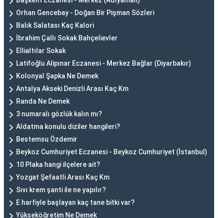
Başkent Eczanesi - Merkez (Adıyaman)
Orhan Gencebay - Doğan Bir Pişman Sözleri
Balık Salatası Kaç Kalori
İbrahim Çallı Sokak Bahçelievler
Ellialtılar Sokak
Latifoğlu Alipınar Eczanesi - Merkez Bağlar (Diyarbakır)
Kolonyal Şapka Ne Demek
Antalya Akseki Denizli Arası Kaç Km
Randa Ne Demek
3 numaralı gözlük kalın mı?
Aldatma konulu diziler hangileri?
Bestemsu Özdemir
Beykoz Cumhuriyet Eczanesi - Beykoz Cumhuriyet (İstanbul)
10 Plaka hangi ilçelere ait?
Yozgat Şefaatli Arası Kaç Km
Sıvı krem şanti ile ne yapılır?
E harfiyle başlayan kaç tane bitki var?
Yükseköğretim Ne Demek