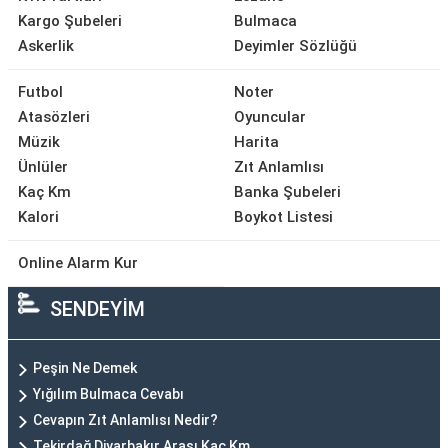
Kargo Şubeleri
Bulmaca
Askerlik
Deyimler Sözlüğü
Futbol
Noter
Atasözleri
Oyuncular
Müzik
Harita
Ünlüler
Zıt Anlamlısı
Kaç Km
Banka Şubeleri
Kalori
Boykot Listesi
Online Alarm Kur
SENDEYİM
Peşin Ne Demek
Yığılım Bulmaca Cevabı
Cevapın Zıt Anlamlısı Nedir?
Tekirdağ Diyarbakır Arası Kaç Km