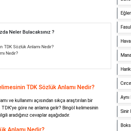
Eğle
Fasul
zda Neler Bulacaksınız ?
Hava
in TDK Sözlük Anlamı Nedir?
mı Nedir?
Mana
Hari
Cırc
limesinin TDK Sözlük Anlamı Nedir?
Aynı
mı ve kullanımı açısından sıkça araştırılan bir
ve TDK'ye göre ne anlama gelir? Bingöl kelimesinin
Sini
lgili aradığınız cevaplar aşağıdadır.
Boks
ük Anlamı Nedir?