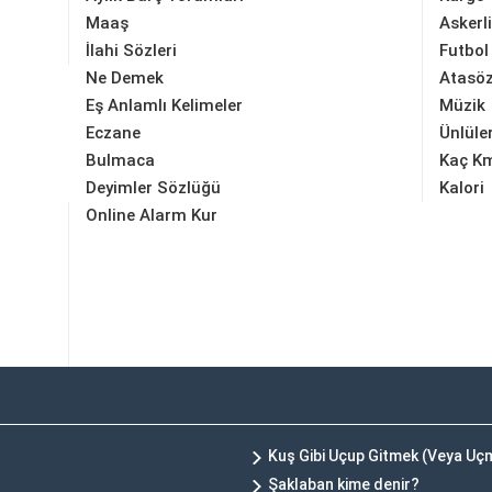
Maaş
Askerl
İlahi Sözleri
Futbol
Ne Demek
Atasöz
Eş Anlamlı Kelimeler
Müzik
Eczane
Ünlüle
Bulmaca
Kaç K
Deyimler Sözlüğü
Kalori
Online Alarm Kur
Kuş Gibi Uçup Gitmek (Veya U
Şaklaban kime denir?