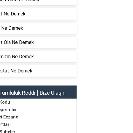
at Ne Demek
 Ne Demek
et Ola Ne Demek
mizm Ne Demek
ostat Ne Demek
rumluluk Reddi
Bize Ulaşın
 Kodu
epremler
i Eczane
rtları
Şubeleri