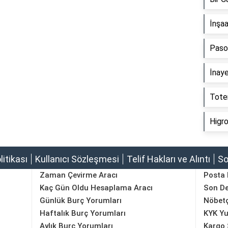
İnşa
Paso
İnay
Tote
Higr
olitikası
Kullanıcı Sözleşmesi
Telif Hakları ve Alıntı
So
Zaman Çevirme Aracı
Posta
Kaç Gün Oldu Hesaplama Aracı
Son D
Günlük Burç Yorumları
Nöbetç
Haftalık Burç Yorumları
KYK Yu
Aylık Burç Yorumları
Kargo 