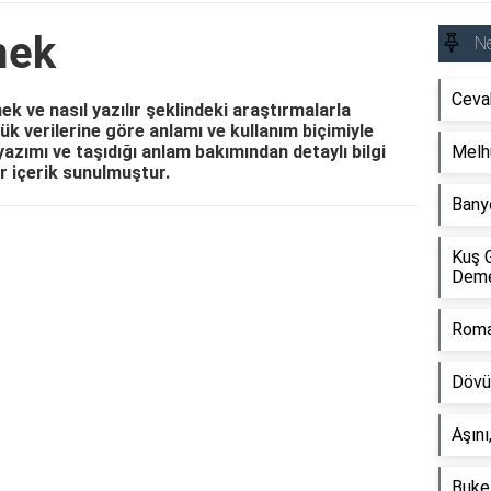
mek
N
Ceva
 ve nasıl yazılır şeklindeki araştırmalarla
k verilerine göre anlamı ve kullanım biçimiyle
yazımı ve taşıdığı anlam bakımından detaylı bilgi
Melh
ir içerik sunulmuştur.
Bany
Reklam Alanı
Kuş 
Dem
Roma
Dövü
Aşını
Buke