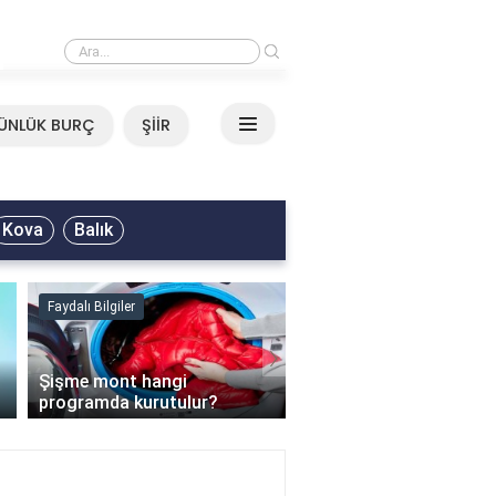
›
Mirkelam - Tavla Sözleri
ÜNLÜK BURÇ
ŞİİR
Kova
Balık
Faydalı Bilgiler
Faydalı Bilgiler
›
Şişme mont hangi
programda kurutulur?
Şofben suyu neden ısı