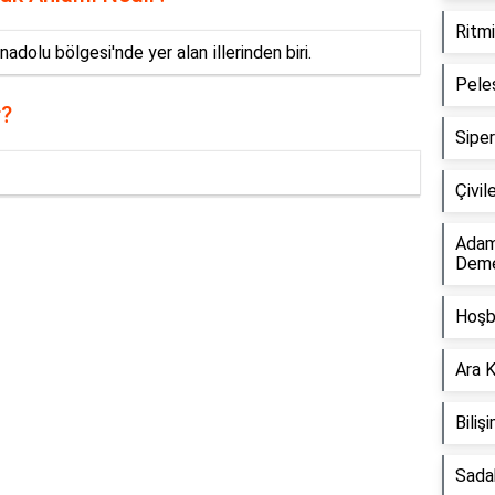
Ritm
adolu bölgesi'nde yer alan i̇llerinden biri.
Pele
r?
Sipe
Çivi
Adam
Dem
Reklam Alanı
Hoşb
Ara 
Bili
Sada