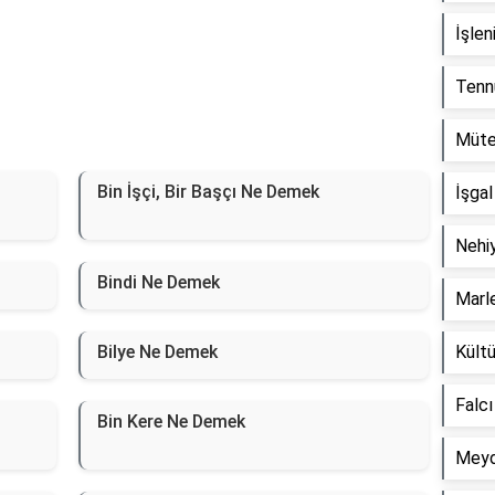
İşle
Tenn
Müte
Bin İşçi, Bir Başçı Ne Demek
İşga
Nehi
Bindi Ne Demek
Marl
Bilye Ne Demek
Kültü
Falc
Bin Kere Ne Demek
Meyd