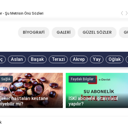
‹
er - Şu Metrisin Önü Sözleri
BİYOGRAFİ
GALERİ
GÜZEL SÖZLER
G
eç
Aslan
Başak
Terazi
Akrep
Yay
Oğlak
Sağlık
Faydalı Bilgiler
Şeker hastaları kestane
İSKİ abonelik iptali nasıl
yiyebilir mi?
yapılır?
k