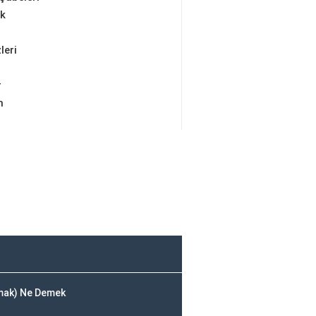
ik
leri
r
m
çmak) Ne Demek