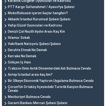
Karanlık Gölgeler Oyuncuları ve Kadrosu
PTT Kargo Sultanahmet / Ayasofya Şubesi
Moksifloksasin içeren ilaçlar hangileri?
Akbank İstanbul Kurumsal Şubesi Şubesi
Vahşi Güzel Oyuncuları ve Kadrosu
Denizli Çal Nazilli Aydın Arası Kaç Km
Ihlamur Sokak
Vakıfbank Natoyolu Şubesi Şubesi
Deruhte Etmek Ne Demek
Kerrake Ne Demek
Gökçen İş Hanı
Trabzon Ilinin Antik Dönemlerdeki Adı Bulmaca Cevabı
Antep İstanbul arası kaç km?
Bir Ülkeye Ekonomik Yaptırım Uygulama Bulmaca Cevabı
Çorum'Un Ortaköy Ilçesindeki Turistik Kanyon Bulmaca
Cevabı
Mecburiyet Bulmaca Cevabı
Garanti Bankası Mercan Şubesi Şubesi