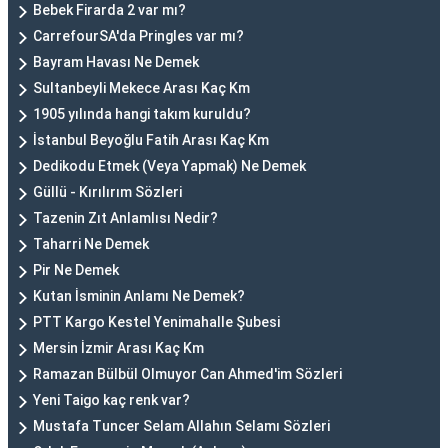
Bebek Firarda 2 var mı?
CarrefourSA'da Pringles var mı?
Bayram Havası Ne Demek
Sultanbeyli Mekece Arası Kaç Km
1905 yılında hangi takım kuruldu?
İstanbul Beyoğlu Fatih Arası Kaç Km
Dedikodu Etmek (Veya Yapmak) Ne Demek
Güllü - Kırılırım Sözleri
Tazenin Zıt Anlamlısı Nedir?
Taharri Ne Demek
Pir Ne Demek
Kutan İsminin Anlamı Ne Demek?
PTT Kargo Kestel Yenimahalle Şubesi
Mersin İzmir Arası Kaç Km
Ramazan Bülbül Olmuyor Can Ahmed'im Sözleri
Yeni Taigo kaç renk var?
Mustafa Tuncer Selam Allahın Selamı Sözleri