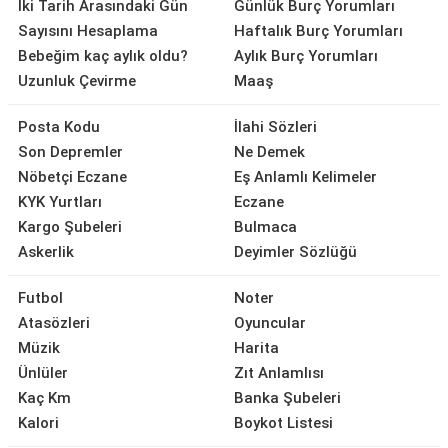
İki Tarih Arasındaki Gün
Günlük Burç Yorumları
Sayısını Hesaplama
Haftalık Burç Yorumları
Bebeğim kaç aylık oldu?
Aylık Burç Yorumları
Uzunluk Çevirme
Maaş
Posta Kodu
İlahi Sözleri
Son Depremler
Ne Demek
Nöbetçi Eczane
Eş Anlamlı Kelimeler
KYK Yurtları
Eczane
Kargo Şubeleri
Bulmaca
Askerlik
Deyimler Sözlüğü
Futbol
Noter
Atasözleri
Oyuncular
Müzik
Harita
Ünlüler
Zıt Anlamlısı
Kaç Km
Banka Şubeleri
Kalori
Boykot Listesi