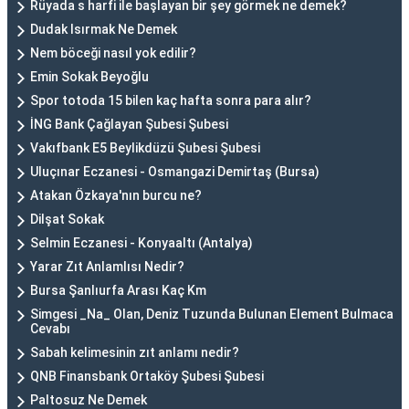
Rüyada s harfi ile başlayan bir şey görmek ne demek?
Dudak Isırmak Ne Demek
Nem böceği nasıl yok edilir?
Emin Sokak Beyoğlu
Spor totoda 15 bilen kaç hafta sonra para alır?
İNG Bank Çağlayan Şubesi Şubesi
Vakıfbank E5 Beylikdüzü Şubesi Şubesi
Uluçınar Eczanesi - Osmangazi Demirtaş (Bursa)
Atakan Özkaya'nın burcu ne?
Dilşat Sokak
Selmin Eczanesi - Konyaaltı (Antalya)
Yarar Zıt Anlamlısı Nedir?
Bursa Şanlıurfa Arası Kaç Km
Simgesi _Na_ Olan, Deniz Tuzunda Bulunan Element Bulmaca
Cevabı
Sabah kelimesinin zıt anlamı nedir?
QNB Finansbank Ortaköy Şubesi Şubesi
Paltosuz Ne Demek