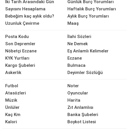
İki Tarih Arasındaki Gün
Günlük Burç Yorumları
Sayısını Hesaplama
Haftalık Burç Yorumları
Bebeğim kaç aylık oldu?
Aylık Burç Yorumları
Uzunluk Çevirme
Maaş
Posta Kodu
İlahi Sözleri
Son Depremler
Ne Demek
Nöbetçi Eczane
Eş Anlamlı Kelimeler
KYK Yurtları
Eczane
Kargo Şubeleri
Bulmaca
Askerlik
Deyimler Sözlüğü
Futbol
Noter
Atasözleri
Oyuncular
Müzik
Harita
Ünlüler
Zıt Anlamlısı
Kaç Km
Banka Şubeleri
Kalori
Boykot Listesi