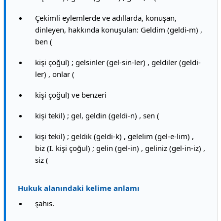
Çekimli eylemlerde ve adıllarda, konuşan,
dinleyen, hakkında konuşulan: Geldim (geldi-m) ,
ben (
kişi çoğul) ; gelsinler (gel-sin-ler) , geldiler (geldi-
ler) , onlar (
kişi çoğul) ve benzeri
kişi tekil) ; gel, geldin (geldi-n) , sen (
kişi tekil) ; geldik (geldi-k) , gelelim (gel-e-lim) ,
biz (I. kişi çoğul) ; gelin (gel-in) , geliniz (gel-in-iz) ,
siz (
Hukuk alanındaki kelime anlamı
şahıs.