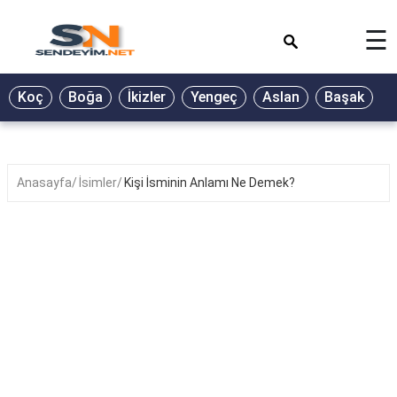
×
☰
BİYOGRAFİ
Koç
Boğa
İkizler
Yengeç
Aslan
Başak
T
GALERİ
GÜZEL
SÖZLER
Anasayfa
İsimler
Kişi İsminin Anlamı Ne Demek?
GÜNLÜK
BURÇ
ŞİİR
RÜYA
TABİRLERİ
TÜRKÜ
SÖZLERİ
YEMEK