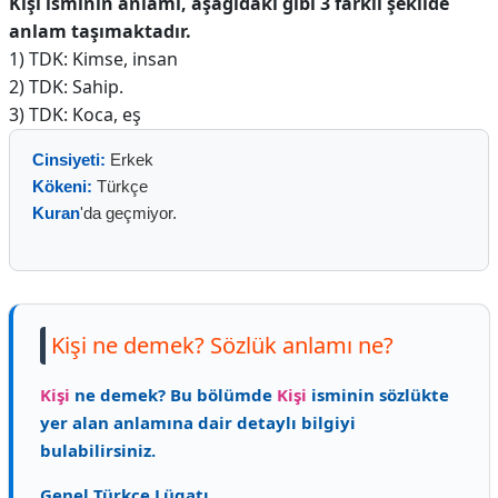
Kişi isminin anlamı, aşağıdaki gibi 3 farklı şekilde
anlam taşımaktadır.
1) TDK: Kimse, insan
2) TDK: Sahip.
3) TDK: Koca, eş
Cinsiyeti:
Erkek
Kökeni:
Türkçe
Kuran
'da geçmiyor.
Kişi ne demek? Sözlük anlamı ne?
Kişi
ne demek? Bu bölümde
Kişi
isminin sözlükte
yer alan anlamına dair detaylı bilgiyi
bulabilirsiniz.
Genel Türkçe Lügatı