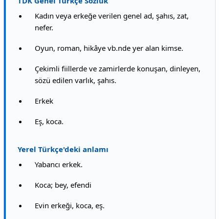
TDK Genel Türkçe Sözlük
Kadın veya erkeğe verilen genel ad, şahıs, zat,
nefer.
Oyun, roman, hikâye vb.nde yer alan kimse.
Çekimli fiillerde ve zamirlerde konuşan, dinleyen,
sözü edilen varlık, şahıs.
Erkek
Eş, koca.
Yerel Türkçe'deki anlamı
Yabancı erkek.
Koca; bey, efendi
Evin erkeği, koca, eş.