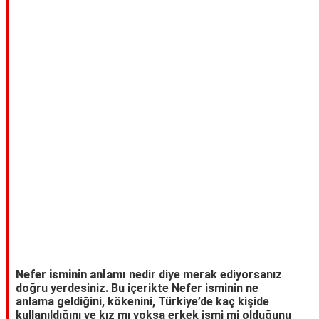
TARİFLERİ
HİKAYELER
Bize
Ulaşın
Nefer isminin anlamı
nedir diye merak ediyorsanız
doğru yerdesiniz. Bu içerikte Nefer isminin ne
anlama geldiğini, kökenini, Türkiye’de kaç kişide
kullanıldığını ve kız mı yoksa erkek ismi mi olduğunu