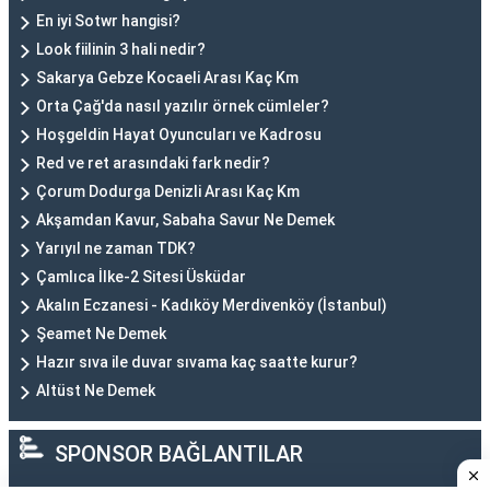
En iyi Sotwr hangisi?
Look fiilinin 3 hali nedir?
Sakarya Gebze Kocaeli Arası Kaç Km
Orta Çağ'da nasıl yazılır örnek cümleler?
Hoşgeldin Hayat Oyuncuları ve Kadrosu
Red ve ret arasındaki fark nedir?
Çorum Dodurga Denizli Arası Kaç Km
Akşamdan Kavur, Sabaha Savur Ne Demek
Yarıyıl ne zaman TDK?
Çamlıca İlke-2 Sitesi Üsküdar
Akalın Eczanesi - Kadıköy Merdivenköy (İstanbul)
Şeamet Ne Demek
Hazır sıva ile duvar sıvama kaç saatte kurur?
Altüst Ne Demek
SPONSOR BAĞLANTILAR