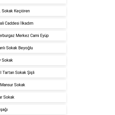
. Sokak Keçiören
li Caddesi İlkadım
rburgaz Merkez Cami Eyüp
nlı Sokak Beyoğlu
y Sokak
l Tartan Sokak Şişli
 Mansur Sokak
ar Sokak
uşağı