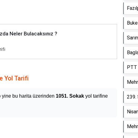
Fazı
Buke
zda Neler Bulacaksınız ?
Sarım
ifi
Bagla
PTT 
 Yol Tarifi
Mehm
p yine bu harita üzerinden
1051. Sokak
yol tarifine
239.
Nisa
Mehm