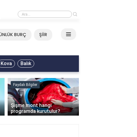
›
Mirkelam - Tavla Sözleri
ÜNLÜK BURÇ
ŞİİR
Kova
Balık
Faydalı Bilgiler
Faydalı Bilgiler
›
Şişme mont hangi
programda kurutulur?
Şofben suyu neden ısı