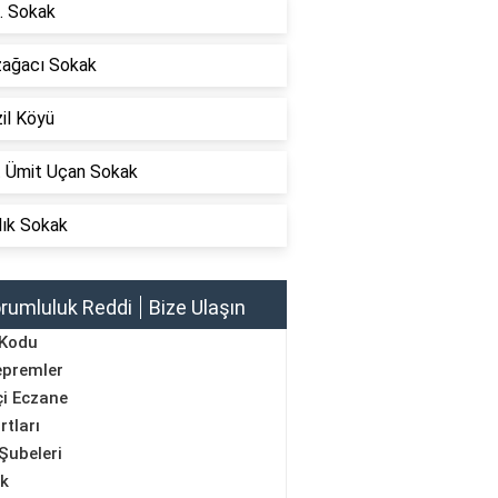
. Sokak
zağacı Sokak
il Köyü
t Ümit Uçan Sokak
lık Sokak
rumluluk Reddi
Bize Ulaşın
 Kodu
epremler
i Eczane
rtları
Şubeleri
ik