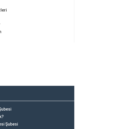
leri
r
m
Şubesi
k?
esi Şubesi