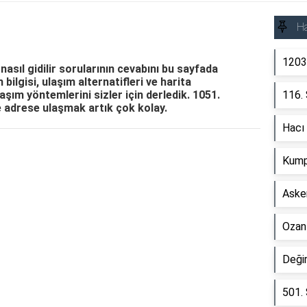
Ha
1203
nasıl gidilir sorularının cevabını bu sayfada
bilgisi, ulaşım alternatifleri ve harita
aşım yöntemlerini sizler için derledik. 1051.
116.
e adrese ulaşmak artık çok kolay.
Hacı
Reklam Alanı
Kump
Asken
Ozan
Deği
501.