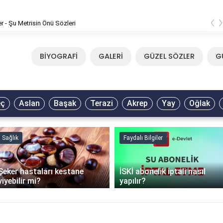
‹
er - Şu Metrisin Önü Sözleri
BİYOGRAFİ
GALERİ
GÜZEL SÖZLER
G
eç
Aslan
Başak
Terazi
Akrep
Yay
Oğlak
Sağlık
Faydalı Bilgiler
Şeker hastaları kestane
İSKİ abonelik iptali nasıl
yiyebilir mi?
yapılır?