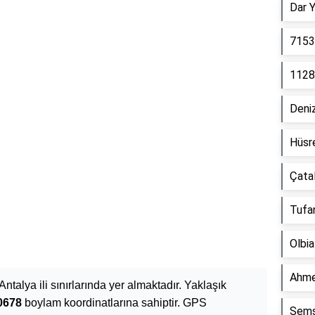
Dar 
7153
1128
Deniz
Hüsr
Çata
Tufa
Olbia
Ahmet
Antalya ili sınırlarında yer almaktadır. Yaklaşık
0678
boylam koordinatlarına sahiptir. GPS
Şems