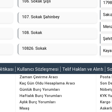
106. Sokak Şişli
1798
Sakı
107. Sokak Şahinbey
Menz
108. Sokak
Şehi
10826. Sokak
Kaya
olitikası
Kullanıcı Sözleşmesi
Telif Hakları ve Alıntı
So
Zaman Çevirme Aracı
Posta
Kaç Gün Oldu Hesaplama Aracı
Son D
Günlük Burç Yorumları
Nöbetç
Haftalık Burç Yorumları
KYK Yu
Aylık Burç Yorumları
Kargo 
Maaş
Askerl