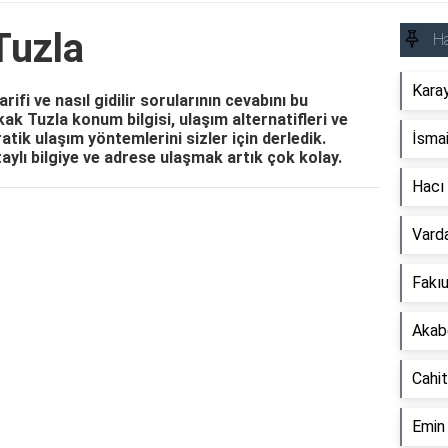
Tuzla
Ha
Kara
ifi ve nasıl gidilir sorularının cevabını bu
kak Tuzla konum bilgisi, ulaşım alternatifleri ve
atik ulaşım yöntemlerini sizler için derledik.
İsmai
ylı bilgiye ve adrese ulaşmak artık çok kolay.
Hacı
Reklam Alanı
Vard
Fakı
Akab
Cahit
Emin