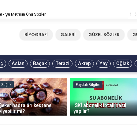
‹
er - Şu Metrisin Önü Sözleri
BİYOGRAFİ
GALERİ
GÜZEL SÖZLER
G
eç
Aslan
Başak
Terazi
Akrep
Yay
Oğlak
Sağlık
Faydalı Bilgiler
Şeker hastaları kestane
İSKİ abonelik iptali nasıl
yiyebilir mi?
yapılır?