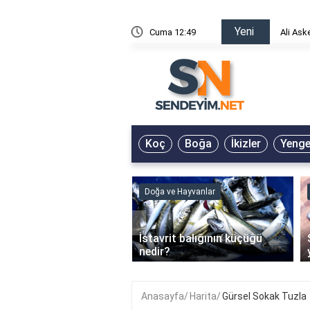
Yeni
risin Önü Sözleri
Cuma 12:49
Ali Ask
Koç
Boğa
İkizler
Yeng
ve Hayvanlar
Doğa ve Hayvanlar
‹
li en çok hangi iklimde
İstavrit balığının küçüğü
r?
nedir?
Anasayfa
Harita
Gürsel Sokak Tuzla