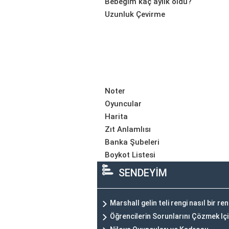
Bebeğim kaç aylık oldu?
Uzunluk Çevirme
Noter
Oyuncular
Harita
Zıt Anlamlısı
Banka Şubeleri
Boykot Listesi
SENDEYİM
Marshall gelin teli rengi nasıl bir re
Öğrencilerin Sorunlarını Çözmek Iç