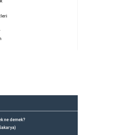
ik
leri
r
m
ek ne demek?
(Sakarya)