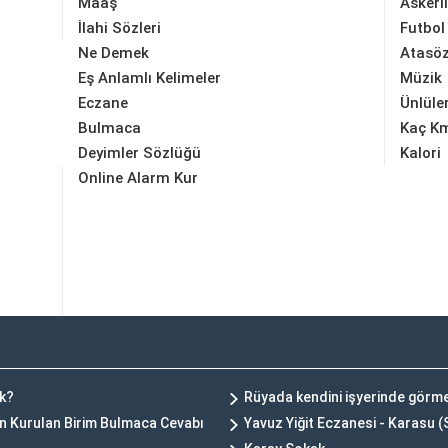
Maaş
Askerl
İlahi Sözleri
Futbol
Ne Demek
Atasöz
Eş Anlamlı Kelimeler
Müzik
Eczane
Ünlüle
Bulmaca
Kaç K
Deyimler Sözlüğü
Kalori
Online Alarm Kur
nk?
Rüyada kendini işyerinde görm
in Kurulan Birim Bulmaca Cevabı
Yavuz Yiğit Eczanesi - Karasu 