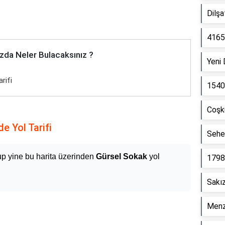
Dilş
4165
zda Neler Bulacaksınız ?
Yeni
rifi
1540
Coşk
e Yol Tarifi
Sehe
up yine bu harita üzerinden
Gürsel Sokak
yol
1798
Sakı
Menz