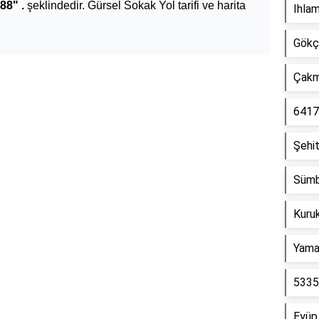
88" .
şeklindedir. Gürsel Sokak Yol tarifi ve harita
Ihla
Gökç
Çakm
Reklam Alanı
6417
Şehit
Sümb
Kuru
Yama
5335
Eyüp