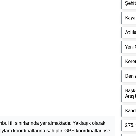
Şehi
Kaya
Atlıl
Yeni
Kere
Deni
Başke
Araşt
Kandi
anbul ili sınırlarında yer almaktadır. Yaklaşık olarak
275. 
ylam koordinatlarına sahiptir. GPS koordinatları ise