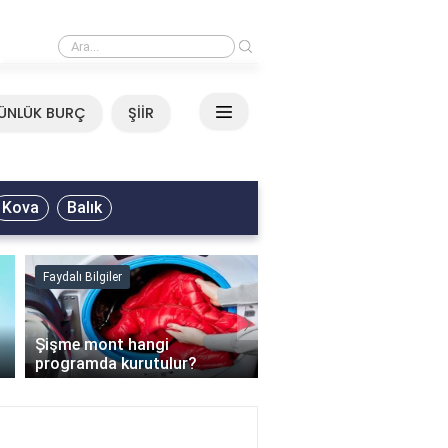
›
Mirkelam - Tavla Sözleri
ÜNLÜK BURÇ
ŞİİR
Kova
Balık
Faydalı Bilgiler
Faydalı Bilgiler
›
Şişme mont hangi
programda kurutulur?
Şofben suyu neden ısı