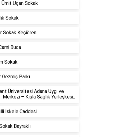
t Ümit Uçan Sokak
lık Sokak
ar Sokak Keçiören
 Cami Buca
m Sokak
z Gezmiş Parkı
nt Üniversitesi Adana Uyg. ve
. Merkezi – Kışla Sağlık Yerleşkesi..
lli İskele Caddesi
Sokak Bayraklı