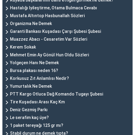
Rüyada başkalarının dans ettiğini görmek ne demek?
Hastalığı Iyileştirme, Otama Bulmaca Cevabı
Mustafa Altıntop Hasbunallah Sözleri
Organizma Ne Demek
Garanti Bankası Kuşadası Çarşı Şubesi Şubesi
Muazzez Abacı - Cesaretim Var Sözleri
Kerem Sokak
Mehmet Emin Ay Gönül Hun Oldu Sözleri
Yolgeçen Hanı Ne Demek
Bursa plakası neden 16?
Korkusuz Zıt Anlamlısı Nedir?
Yumurtalık Ne Demek
PTT Kargo Otluca Dağ Komando Tugayı Şubesi
Tire Kuşadası Arası Kaç Km
Deniz Gezmiş Parkı
Le serafim kaç üye?
1 paket tereyağı 125 gr mı?
Stabil durum ne demek tıpta?