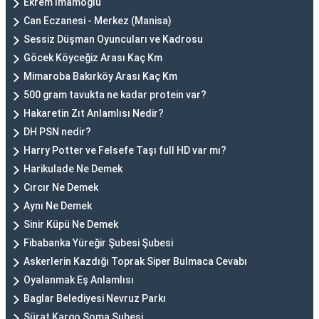
Ekrem İmamoğlu
Can Eczanesi - Merkez (Manisa)
Sessiz Düşman Oyuncuları ve Kadrosu
Göcek Köyceğiz Arası Kaç Km
Mimaroba Bakırköy Arası Kaç Km
500 gram tavukta ne kadar protein var?
Hakaretin Zıt Anlamlısı Nedir?
DH PSN nedir?
Harry Potter ve Felsefe Taşı full HD var mı?
Harikulade Ne Demek
Cırcır Ne Demek
Aynı Ne Demek
Sinir Küpü Ne Demek
Fibabanka Yüreğir Şubesi Şubesi
Askerlerin Kazdığı Toprak Siper Bulmaca Cevabı
Oyalanmak Eş Anlamlısı
Baglar Belediyesi Nevruz Parkı
Sürat Kargo Soma Şubesi