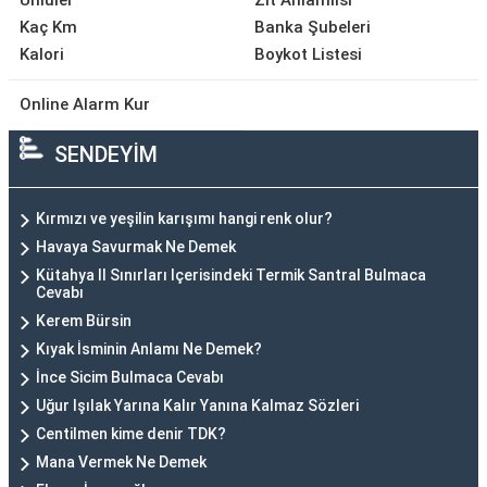
Ünlüler
Zıt Anlamlısı
Kaç Km
Banka Şubeleri
Kalori
Boykot Listesi
Online Alarm Kur
SENDEYİM
Kırmızı ve yeşilin karışımı hangi renk olur?
Havaya Savurmak Ne Demek
Kütahya Il Sınırları Içerisindeki Termik Santral Bulmaca
Cevabı
Kerem Bürsin
Kıyak İsminin Anlamı Ne Demek?
İnce Sicim Bulmaca Cevabı
Uğur Işılak Yarına Kalır Yanına Kalmaz Sözleri
Centilmen kime denir TDK?
Mana Vermek Ne Demek