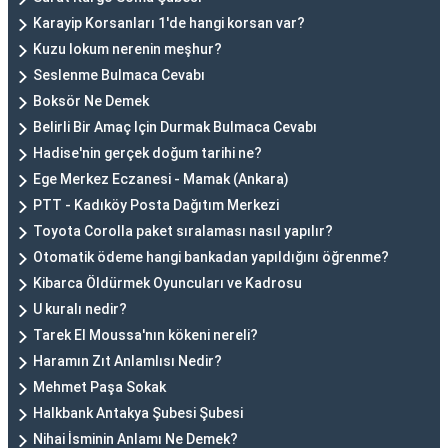
Karayip Korsanları 1'de hangi korsan var?
Kuzu lokum nerenin meşhur?
Seslenme Bulmaca Cevabı
Boksör Ne Demek
Belirli Bir Amaç Için Durmak Bulmaca Cevabı
Hadise'nin gerçek doğum tarihi ne?
Ege Merkez Eczanesi - Mamak (Ankara)
PTT - Kadıköy Posta Dağıtım Merkezi
Toyota Corolla paket sıralaması nasıl yapılır?
Otomatik ödeme hangi bankadan yapıldığını öğrenme?
Kibarca Öldürmek Oyuncuları ve Kadrosu
U kuralı nedir?
Tarek El Moussa'nın kökeni nereli?
Haramın Zıt Anlamlısı Nedir?
Mehmet Paşa Sokak
Halkbank Antakya Şubesi Şubesi
Nihai İsminin Anlamı Ne Demek?