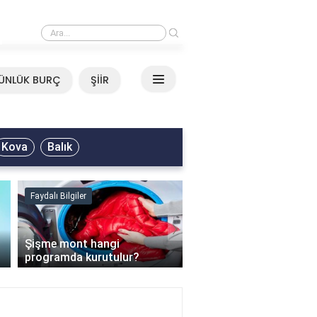
›
Mirkelam - Tavla Sözleri
ÜNLÜK BURÇ
ŞİİR
Kova
Balık
Faydalı Bilgiler
Faydalı Bilgiler
›
Şişme mont hangi
programda kurutulur?
Şofben suyu neden ısı