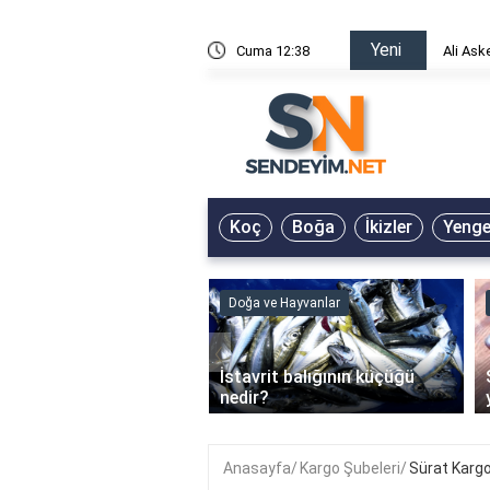
Yeni
risin Önü Sözleri
Cuma 12:38
Ali Ask
Koç
Boğa
İkizler
Yeng
ve Hayvanlar
Doğa ve Hayvanlar
‹
li en çok hangi iklimde
İstavrit balığının küçüğü
r?
nedir?
Anasayfa
Kargo Şubeleri
Sürat Karg