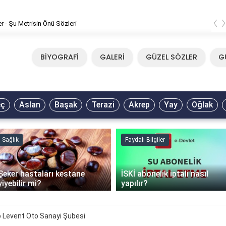
‹
er - Şu Metrisin Önü Sözleri
BİYOGRAFİ
GALERİ
GÜZEL SÖZLER
G
eç
Aslan
Başak
Terazi
Akrep
Yay
Oğlak
Sağlık
Faydalı Bilgiler
Şeker hastaları kestane
İSKİ abonelik iptali nasıl
yiyebilir mi?
yapılır?
o Levent Oto Sanayi Şubesi