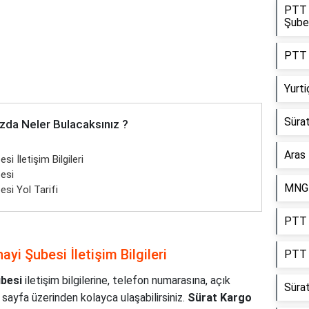
PTT K
Şube
PTT 
Yurt
Sürat
zda Neler Bulacaksınız ?
Aras
 İletişim Bilgileri
esi
MNG 
si Yol Tarifi
PTT K
yi Şubesi İletişim Bilgileri
PTT 
besi
iletişim bilgilerine, telefon numarasına, açık
Süra
 sayfa üzerinden kolayca ulaşabilirsiniz.
Sürat Kargo