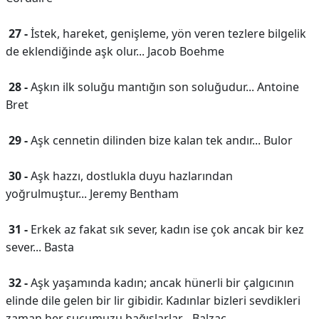
27 -
İstek, hareket, genişleme, yön veren tezlere bilgelik
de eklendiğinde aşk olur... Jacob Boehme
28 -
Aşkın ilk soluğu mantığın son soluğudur... Antoine
Bret
29 -
Aşk cennetin dilinden bize kalan tek andır... Bulor
30 -
Aşk hazzı, dostlukla duyu hazlarından
yoğrulmuştur... Jeremy Bentham
31 -
Erkek az fakat sık sever, kadın ise çok ancak bir kez
sever... Basta
32 -
Aşk yaşamında kadın; ancak hünerli bir çalgıcının
elinde dile gelen bir lir gibidir. Kadınlar bizleri sevdikleri
zaman her suçumuzu bağışlarlar... Balzac