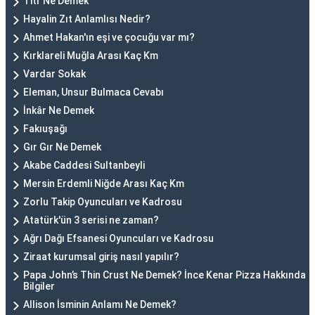
Titr Ne Demek
Hayalin Zıt Anlamlısı Nedir?
Ahmet Hakan'ın eşi ve çocuğu var mı?
Kırklareli Muğla Arası Kaç Km
Vardar Sokak
Eleman, Unsur Bulmaca Cevabı
İnkâr Ne Demek
Fakıuşağı
Gır Gır Ne Demek
Akabe Caddesi Sultanbeyli
Mersin Erdemli Niğde Arası Kaç Km
Zorlu Takip Oyuncuları ve Kadrosu
Atatürk'ün 3 serisi ne zaman?
Ağrı Dağı Efsanesi Oyuncuları ve Kadrosu
Ziraat kurumsal giriş nasıl yapılır?
Papa John’s Thin Crust Ne Demek? İnce Kenar Pizza Hakkında
Bilgiler
Allison İsminin Anlamı Ne Demek?