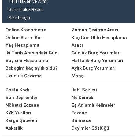
Telif Hakları ve Alıntı
Sorumluluk Reddi
Bize Ulaşın
Online Kronometre
Zaman Çevirme Aracı
Online Alarm Kur
Kaç Gün Oldu Hesaplama
Yaş Hesaplama
Aracı
İki Tarih Arasındaki Gün
Günlük Burç Yorumları
Sayısını Hesaplama
Haftalık Burç Yorumları
Bebeğim kaç aylık oldu?
Aylık Burç Yorumları
Uzunluk Çevirme
Maaş
Posta Kodu
İlahi Sözleri
Son Depremler
Ne Demek
Nöbetçi Eczane
Eş Anlamlı Kelimeler
KYK Yurtları
Eczane
Kargo Şubeleri
Bulmaca
Askerlik
Deyimler Sözlüğü