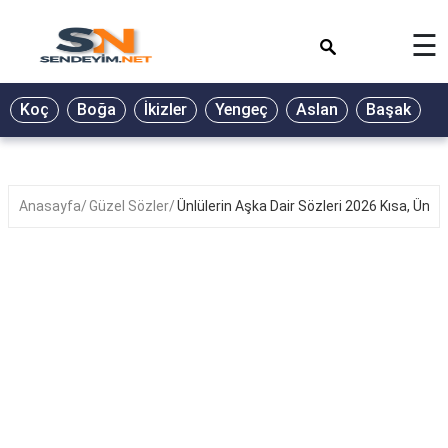
×
☰
BİYOGRAFİ
Koç
Boğa
İkizler
Yengeç
Aslan
Başak
T
GALERİ
GÜZEL
SÖZLER
Anasayfa
Güzel Sözler
Ünlülerin Aşka Dair Sözleri 2026 Kısa, Ünlü
GÜNLÜK
BURÇ
ŞİİR
RÜYA
TABİRLERİ
TÜRKÜ
SÖZLERİ
YEMEK