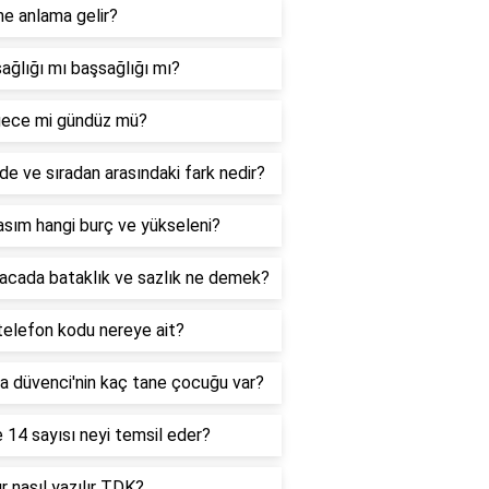
ne anlama gelir?
ağlığı mı başsağlığı mı?
ece mi gündüz mü?
de ve sıradan arasındaki fark nedir?
sım hangi burç ve yükseleni?
acada bataklık ve sazlık ne demek?
telefon kodu nereye ait?
a düvenci'nin kaç tane çocuğu var?
 14 sayısı neyi temsil eder?
r nasıl yazılır TDK?