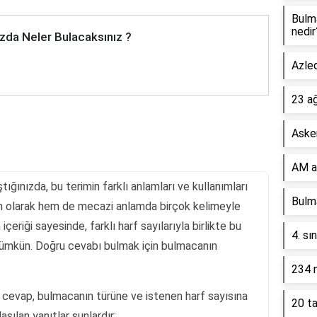
Bulm
nedir
zda Neler Bulacaksınız ?
Azled
23 a
Asker
AM a
ığınızda, bu terimin farklı anlamları ve kullanımları
Bulma
ram olarak hem de mecazi anlamda birçok kelimeyle
n içeriği sayesinde, farklı harf sayılarıyla birlikte bu
4. sı
ümkün. Doğru cevabı bulmak için bulmacanın
234 n
cevap, bulmacanın türüne ve istenen harf sayısına
20 ta
laşılan yanıtlar şunlardır: