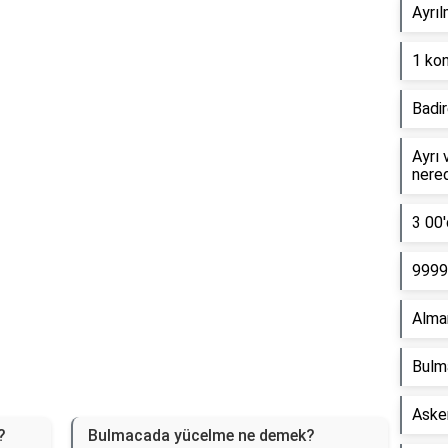
Ayrıl
Reklam Alanı
1 kon
Badir
Ayrı 
nere
3 00'
9999 
Alma
Bulm
Asker
?
Bulmacada yücelme ne demek?