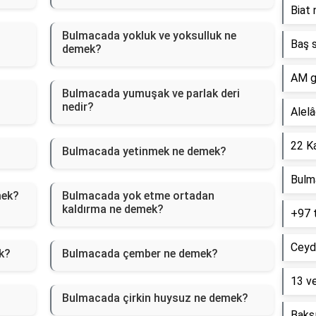
Biat 
Bulmacada yokluk ve yoksulluk ne
Baş s
demek?
AM g
Bulmacada yumuşak ve parlak deri
nedir?
Alelâ
22 Ka
Bulmacada yetinmek ne demek?
Bulm
mek?
Bulmacada yok etme ortadan
kaldırma ne demek?
+97 
Ceyd
k?
Bulmacada çember ne demek?
13 ve
Bulmacada çirkin huysuz ne demek?
Baksı