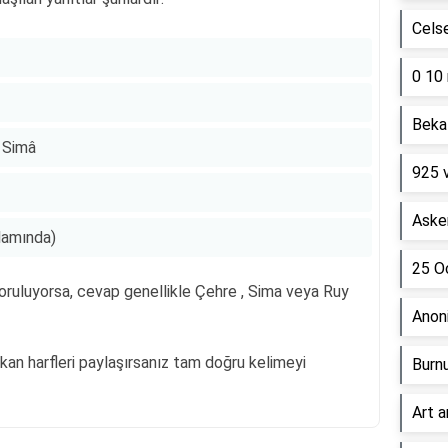
Cels
0 10 
Beka 
, Simâ
925 
Asker
lamında)
25 Oc
soruluyorsa, cevap genellikle Çehre , Sima veya Ruy
Anon
kan harfleri paylaşırsanız tam doğru kelimeyi
Burn
Art a