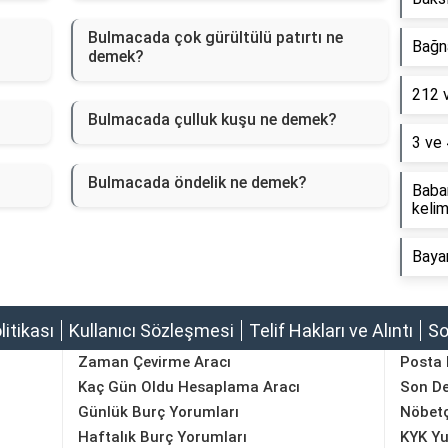
Bulmacada çok gürültülü patırtı ne
Bağna
demek?
212 
?
Bulmacada çulluk kuşu ne demek?
3 ve 
Bulmacada öndelik ne demek?
Baba
kelim
Baya
olitikası
Kullanıcı Sözleşmesi
Telif Hakları ve Alıntı
So
Zaman Çevirme Aracı
Posta
Kaç Gün Oldu Hesaplama Aracı
Son D
Günlük Burç Yorumları
Nöbetç
Haftalık Burç Yorumları
KYK Yu