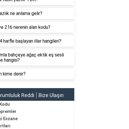
zlık ne anlama gelir?
ve 216 nerenin alan kodu?
4 harfle başlayan iller hangileri?
mla bahçeye ağaç ektik eş sesli
e hangisi?
n kime denir?
rumluluk Reddi
Bize Ulaşın
 Kodu
epremler
i Eczane
rtları