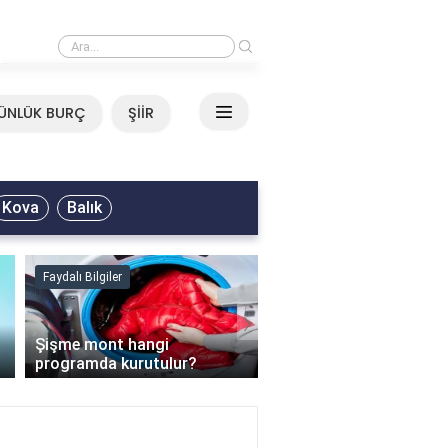
›
Mirkelam - Tavla Sözleri
ÜNLÜK BURÇ
ŞİİR
Kova
Balık
Faydalı Bilgiler
Faydalı Bilgiler
›
Şişme mont hangi
programda kurutulur?
Şofben suyu neden ısı