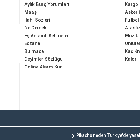
Aylık Burç Yorumları
Kargo 
Maaş
Askerl
İlahi Sözleri
Futbol
Ne Demek
Atasöz
Eş Anlamlı Kelimeler
Müzik
Eczane
Ünlüle
Bulmaca
Kaç K
Deyimler Sözlüğü
Kalori
Online Alarm Kur
Pikachu neden Türkiye'de yasa