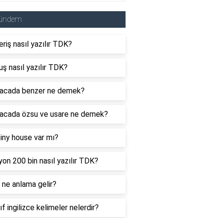
ündem
eriş nasıl yazılır TDK?
uş nasıl yazılır TDK?
acada benzer ne demek?
acada özsu ve usare ne demek?
tiny house var mı?
yon 200 bin nasıl yazılır TDK?
ne anlama gelir?
nıf ingilizce kelimeler nelerdir?