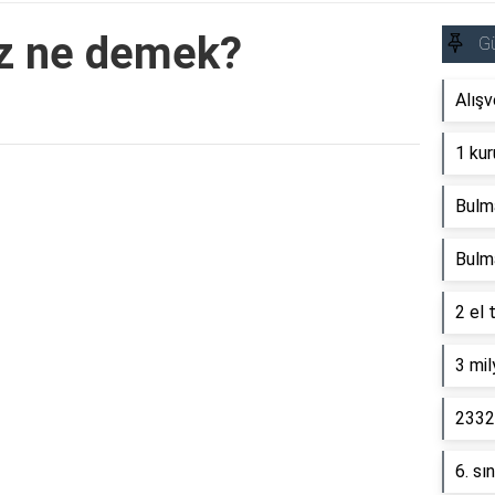
z ne demek?
G
Alışv
1 kur
Reklam Alanı
Bulm
Bulm
2 el 
3 mil
2332 
6. sı