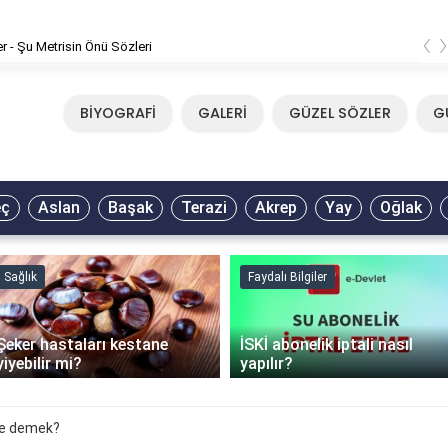
‹
er - Şu Metrisin Önü Sözleri
BİYOGRAFİ
GALERİ
GÜZEL SÖZLER
G
eç
Aslan
Başak
Terazi
Akrep
Yay
Oğlak
Sağlık
Faydalı Bilgiler
Şeker hastaları kestane
İSKİ abonelik iptali nasıl
yiyebilir mi?
yapılır?
ne demek?