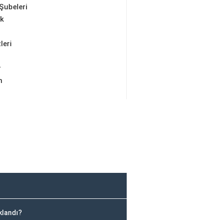
Şubeleri
ik
leri
r
m
klandı?