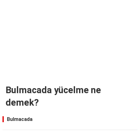
TARİFLERİ
HİKAYELER
Bize
Ulaşın
Bulmacada yücelme ne
demek?
Bulmacada