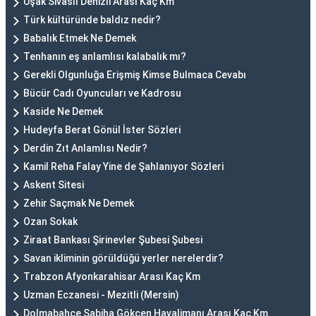
Uşak Sivaslı Denizli Arası Kaç Km
Türk kültüründe baldız nedir?
Babalık Etmek Ne Demek
Tenhanın eş anlamlısı kalabalık mı?
Gerekli Olgunluğa Erişmiş Kimse Bulmaca Cevabı
Bücür Cadı Oyuncuları ve Kadrosu
Kaside Ne Demek
Hudeyfa Berat Gönül İster Sözleri
Derdin Zıt Anlamlısı Nedir?
Kamil Reha Falay Yine de Şahlanıyor Sözleri
Askent Sitesi
Zehir Saçmak Ne Demek
Ozan Sokak
Ziraat Bankası Şirinevler Şubesi Şubesi
Savan ikliminin görüldüğü yerler nerelerdir?
Trabzon Afyonkarahisar Arası Kaç Km
Uzman Eczanesi - Mezitli (Mersin)
Dolmabahçe Sabiha Gökçen Havalimanı Arası Kaç Km