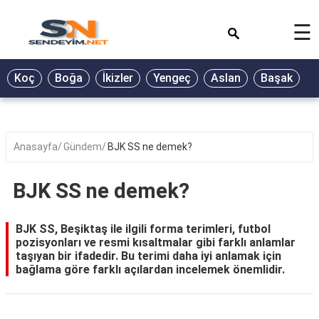
×
☰
BİYOGRAFİ
Koç
Boğa
İkizler
Yengeç
Aslan
Başak
T
GALERİ
GÜZEL
SÖZLER
Anasayfa
Gündem
BJK SS ne demek?
GÜNLÜK
BURÇ
BJK SS ne demek?
ŞİİR
BJK SS, Beşiktaş ile ilgili forma terimleri, futbol
RÜYA
pozisyonları ve resmi kısaltmalar gibi farklı anlamlar
TABİRLERİ
taşıyan bir ifadedir. Bu terimi daha iyi anlamak için
bağlama göre farklı açılardan incelemek önemlidir.
TÜRKÜ
SÖZLERİ
YEMEK