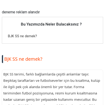
Reklam Alanı
TARİFLERİ
deneme reklam alanıdır
HİKAYELER
Bize
Bu Yazımızda Neler Bulacaksınız ?
Ulaşın
BJK SS ne demek?
BJK SS ne demek?
BJK SS terimi, farklı bağlamlarda çeşitli anlamlar taşır.
Beşiktaş taraftarları ve futbolseverler için bu kısaltma, kulüp
ile ilgili pek çok alanda önemli bir yer tutar. Forma
teriminden futbol pozisyonuna, resmi kurum kısaltmasına
kadar uzanan geniş bir yelpazede kullanımı mevcuttur. Bu