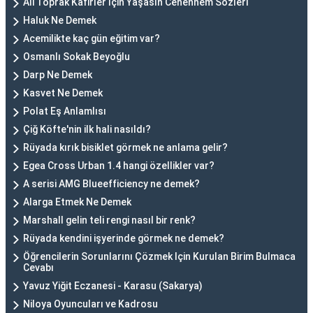
Ali Toprak Kafirler İçin Yaşasın Cehennem Sözleri
Haluk Ne Demek
Acemilikte kaç gün eğitim var?
Osmanlı Sokak Beyoğlu
Darp Ne Demek
Kasvet Ne Demek
Polat Eş Anlamlısı
Çiğ Köfte'nin ilk hali nasıldı?
Rüyada kırık bisiklet görmek ne anlama gelir?
Egea Cross Urban 1.4 hangi özellikler var?
A serisi AMG Blueefficiency ne demek?
Alarga Etmek Ne Demek
Marshall gelin teli rengi nasıl bir renk?
Rüyada kendini işyerinde görmek ne demek?
Öğrencilerin Sorunlarını Çözmek Için Kurulan Birim Bulmaca
Cevabı
Yavuz Yiğit Eczanesi - Karasu (Sakarya)
Niloya Oyuncuları ve Kadrosu