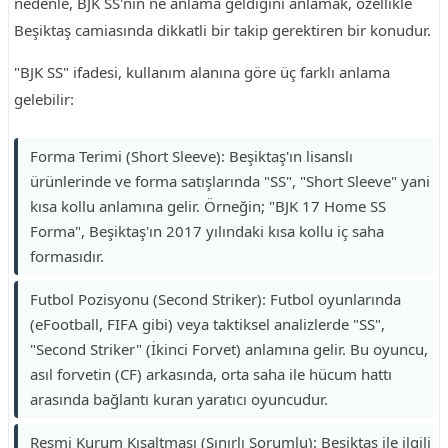
nedenle, BJK SS'nin ne anlama geldiğini anlamak, özellikle
Beşiktaş camiasında dikkatli bir takip gerektiren bir konudur.
"BJK SS" ifadesi, kullanım alanına göre üç farklı anlama
gelebilir:
Forma Terimi (Short Sleeve): Beşiktaş'ın lisanslı
ürünlerinde ve forma satışlarında "SS", "Short Sleeve" yani
kısa kollu anlamına gelir. Örneğin; "BJK 17 Home SS
Forma", Beşiktaş'ın 2017 yılındaki kısa kollu iç saha
formasıdır.
Futbol Pozisyonu (Second Striker): Futbol oyunlarında
(eFootball, FIFA gibi) veya taktiksel analizlerde "SS",
"Second Striker" (İkinci Forvet) anlamına gelir. Bu oyuncu,
asıl forvetin (CF) arkasında, orta saha ile hücum hattı
arasında bağlantı kuran yaratıcı oyuncudur.
Resmi Kurum Kısaltması (Sınırlı Sorumlu): Beşiktaş ile ilgili