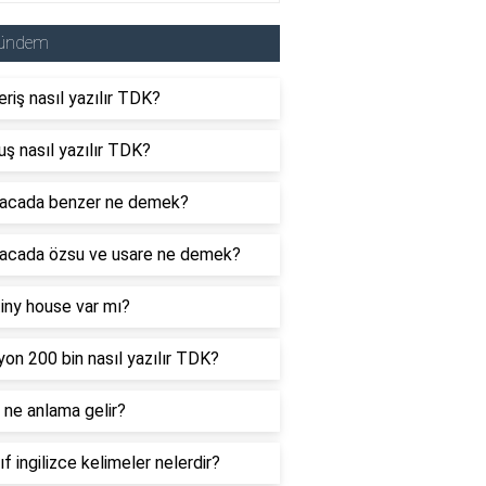
ündem
eriş nasıl yazılır TDK?
uş nasıl yazılır TDK?
acada benzer ne demek?
acada özsu ve usare ne demek?
tiny house var mı?
yon 200 bin nasıl yazılır TDK?
ne anlama gelir?
nıf ingilizce kelimeler nelerdir?