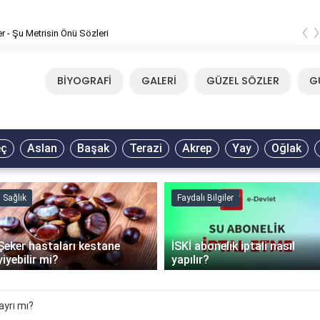
‹
er - Şu Metrisin Önü Sözleri
BİYOGRAFİ
GALERİ
GÜZEL SÖZLER
G
eç
Aslan
Başak
Terazi
Akrep
Yay
Oğlak
Sağlık
Faydalı Bilgiler
Şeker hastaları kestane
İSKİ abonelik iptali nasıl
yiyebilir mi?
yapılır?
ayrı mı?