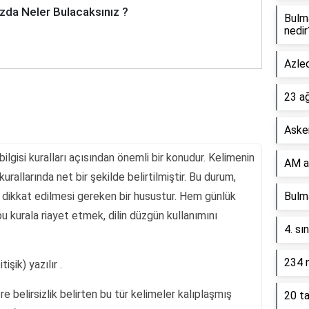
zda Neler Bulacaksınız ?
Bulm
nedir
Azled
23 a
Asker
bilgisi kuralları açısından önemli bir konudur. Kelimenin
AM a
 kurallarında net bir şekilde belirtilmiştir. Bu durum,
dikkat edilmesi gereken bir husustur. Hem günlük
Bulma
 kurala riayet etmek, dilin düzgün kullanımını
4. sı
234 n
işik) yazılır .
e belirsizlik belirten bu tür kelimeler kalıplaşmış
20 ta