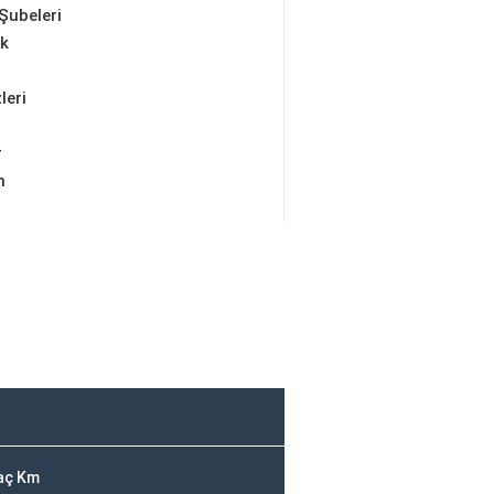
Şubeleri
ik
leri
r
m
Kaç Km