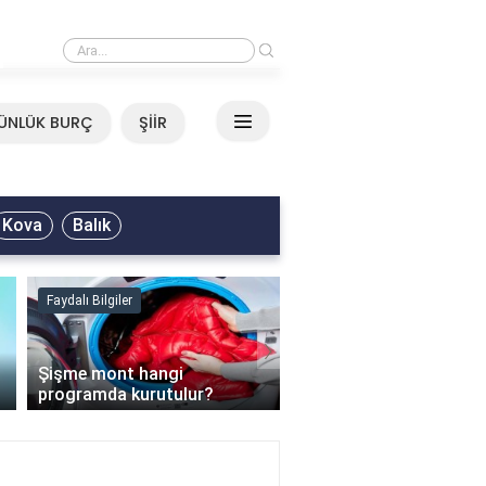
›
Mirkelam - Tavla Sözleri
ÜNLÜK BURÇ
ŞİİR
Kova
Balık
Faydalı Bilgiler
Faydalı Bilgiler
›
Şişme mont hangi
programda kurutulur?
Şofben suyu neden ısı