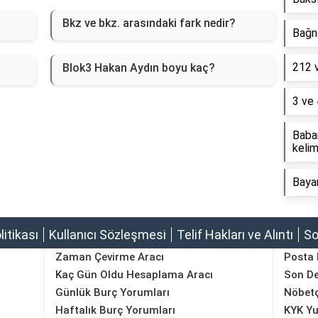
Bkz ve bkz. arasındaki fark nedir?
Bağna
212 
Blok3 Hakan Aydın boyu kaç?
3 ve 
Baba
kelim
Baya
olitikası
Kullanıcı Sözleşmesi
Telif Hakları ve Alıntı
So
Zaman Çevirme Aracı
Posta
Kaç Gün Oldu Hesaplama Aracı
Son D
Günlük Burç Yorumları
Nöbetç
Haftalık Burç Yorumları
KYK Yu