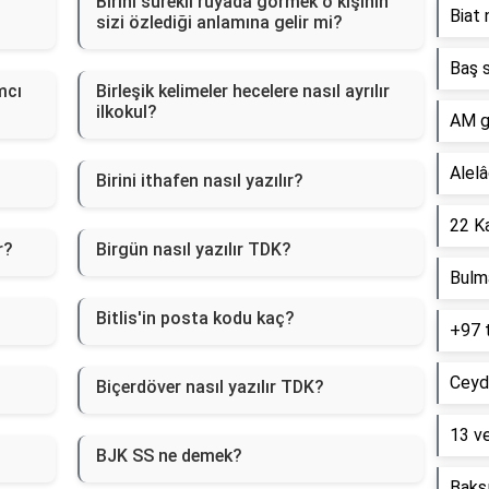
Birini sürekli rüyada görmek o kişinin
Biat 
sizi özlediği anlamına gelir mi?
Baş s
mcı
Birleşik kelimeler hecelere nasıl ayrılır
ilkokul?
AM g
Alelâ
Birini ithafen nasıl yazılır?
22 Ka
r?
Birgün nasıl yazılır TDK?
Bulm
Bitlis'in posta kodu kaç?
+97 
Ceyd
Biçerdöver nasıl yazılır TDK?
13 ve
BJK SS ne demek?
Baksı