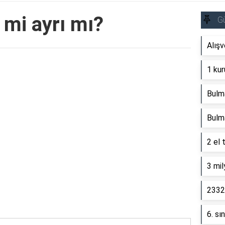
 mi ayrı mı?
G
Alışv
Reklam Alanı
1 kur
Bulm
Bulm
2 el 
3 mil
2332 
6. sı