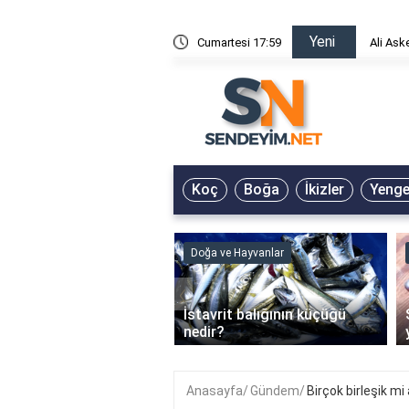
Yeni
risin Önü Sözleri
Cumartesi 17:59
Ali Ask
Koç
Boğa
İkizler
Yeng
ve Hayvanlar
Doğa ve Hayvanlar
‹
li en çok hangi iklimde
İstavrit balığının küçüğü
r?
nedir?
Anasayfa
Gündem
Birçok birleşik mi 