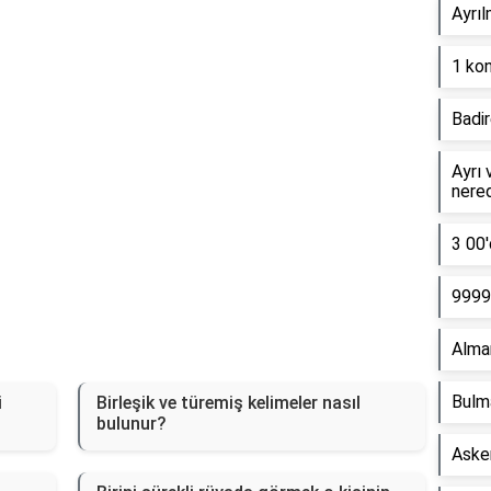
Ayrıl
1 kon
Badir
Ayrı 
nere
3 00'
9999 
Alma
Bulm
i
Birleşik ve türemiş kelimeler nasıl
bulunur?
Asker