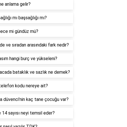
ne anlama gelir?
ağlığı mı başsağlığı mı?
ece mi gündüz mü?
de ve sıradan arasındaki fark nedir?
sım hangi burç ve yükseleni?
acada bataklık ve sazlık ne demek?
telefon kodu nereye ait?
a düvenci'nin kaç tane çocuğu var?
 14 sayısı neyi temsil eder?
r nasıl yazılır TDK?