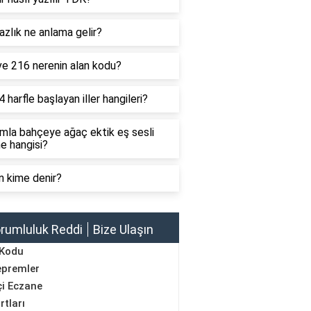
zlık ne anlama gelir?
ve 216 nerenin alan kodu?
4 harfle başlayan iller hangileri?
mla bahçeye ağaç ektik eş sesli
e hangisi?
n kime denir?
rumluluk Reddi
Bize Ulaşın
 Kodu
epremler
i Eczane
rtları