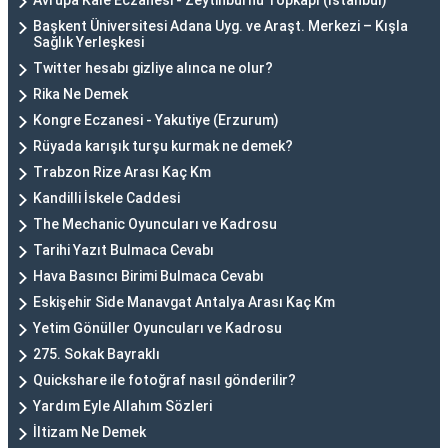
Avrupa Kale Eczanesi - Zeytinburnu Topkapı (İstanbul)
Başkent Üniversitesi Adana Uyg. ve Araşt. Merkezi – Kışla
Sağlık Yerleşkesi
Twitter hesabı gizliye alınca ne olur?
Rika Ne Demek
Kongre Eczanesi - Yakutiye (Erzurum)
Rüyada karışık turşu kurmak ne demek?
Trabzon Rize Arası Kaç Km
Kandilli İskele Caddesi
The Mechanic Oyuncuları ve Kadrosu
Tarihi Yazıt Bulmaca Cevabı
Hava Basıncı Birimi Bulmaca Cevabı
Eskişehir Side Manavgat Antalya Arası Kaç Km
Yetim Gönüller Oyuncuları ve Kadrosu
275. Sokak Bayraklı
Quickshare ile fotoğraf nasıl gönderilir?
Yardım Eyle Allahım Sözleri
İltizam Ne Demek