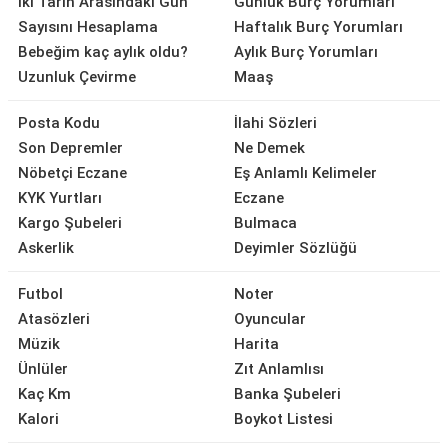
İki Tarih Arasındaki Gün
Günlük Burç Yorumları
Sayısını Hesaplama
Haftalık Burç Yorumları
Bebeğim kaç aylık oldu?
Aylık Burç Yorumları
Uzunluk Çevirme
Maaş
Posta Kodu
İlahi Sözleri
Son Depremler
Ne Demek
Nöbetçi Eczane
Eş Anlamlı Kelimeler
KYK Yurtları
Eczane
Kargo Şubeleri
Bulmaca
Askerlik
Deyimler Sözlüğü
Futbol
Noter
Atasözleri
Oyuncular
Müzik
Harita
Ünlüler
Zıt Anlamlısı
Kaç Km
Banka Şubeleri
Kalori
Boykot Listesi