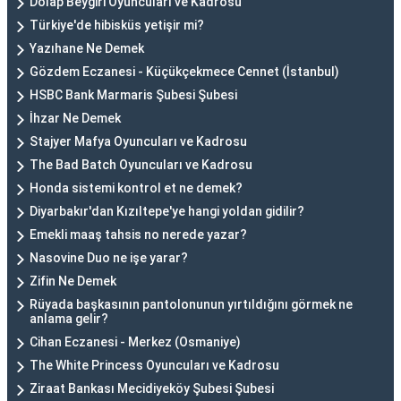
Dolap Beygiri Oyuncuları ve Kadrosu
Türkiye'de hibisküs yetişir mi?
Yazıhane Ne Demek
Gözdem Eczanesi - Küçükçekmece Cennet (İstanbul)
HSBC Bank Marmaris Şubesi Şubesi
İhzar Ne Demek
Stajyer Mafya Oyuncuları ve Kadrosu
The Bad Batch Oyuncuları ve Kadrosu
Honda sistemi kontrol et ne demek?
Diyarbakır'dan Kızıltepe'ye hangi yoldan gidilir?
Emekli maaş tahsis no nerede yazar?
Nasovine Duo ne işe yarar?
Zifin Ne Demek
Rüyada başkasının pantolonunun yırtıldığını görmek ne
anlama gelir?
Cihan Eczanesi - Merkez (Osmaniye)
The White Princess Oyuncuları ve Kadrosu
Ziraat Bankası Mecidiyeköy Şubesi Şubesi