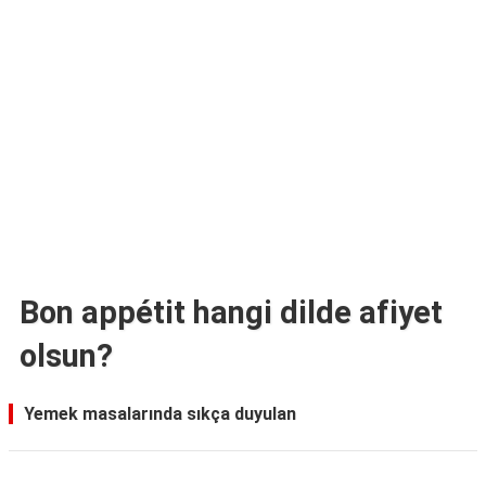
TARİFLERİ
HİKAYELER
Bize
Ulaşın
Bon appétit hangi dilde afiyet
olsun?
Yemek masalarında sıkça duyulan