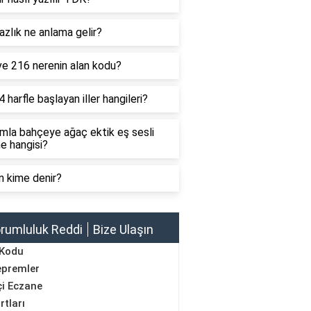
zlık ne anlama gelir?
ve 216 nerenin alan kodu?
4 harfle başlayan iller hangileri?
mla bahçeye ağaç ektik eş sesli
e hangisi?
n kime denir?
rumluluk Reddi
Bize Ulaşın
 Kodu
epremler
i Eczane
rtları