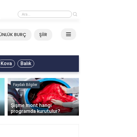
›
Mirkelam - Tavla Sözleri
ÜNLÜK BURÇ
ŞİİR
Kova
Balık
Faydalı Bilgiler
Faydalı Bilgiler
›
Şişme mont hangi
programda kurutulur?
Şofben suyu neden ısı