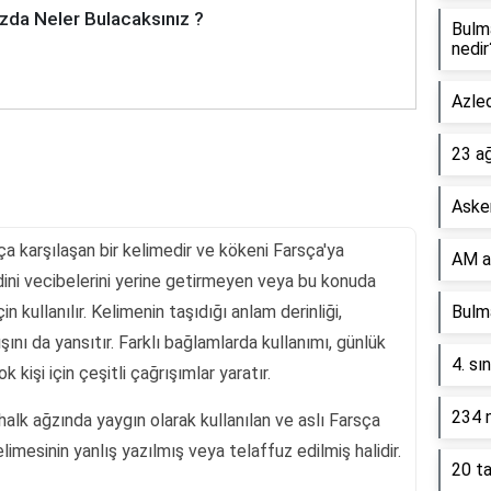
zda Neler Bulacaksınız ?
Bulm
nedir
Azled
23 a
Asker
ça karşılaşan bir kelimedir ve kökeni Farsça'ya
AM a
dini vecibelerini yerine getirmeyen veya bu konuda
n kullanılır. Kelimenin taşıdığı anlam derinliği,
Bulma
ını da yansıtır. Farklı bağlamlarda kullanımı, günlük
4. sı
k kişi için çeşitli çağrışımlar yaratır.
234 n
halk ağzında yaygın olarak kullanılan ve aslı Farsça
imesinin yanlış yazılmış veya telaffuz edilmiş halidir.
20 ta