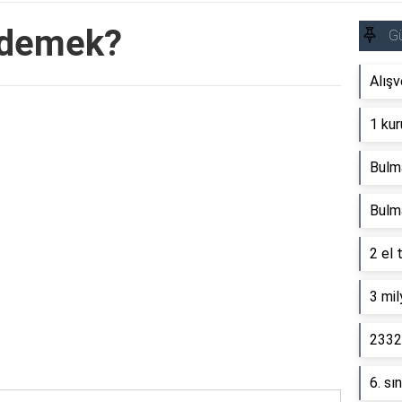
 demek?
G
Alışv
Reklam Alanı
1 kur
Bulm
Bulm
2 el 
3 mil
2332 
6. sı