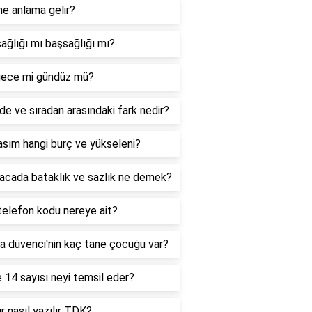
ne anlama gelir?
ağlığı mı başsağlığı mı?
ece mi gündüz mü?
de ve sıradan arasındaki fark nedir?
sım hangi burç ve yükseleni?
acada bataklık ve sazlık ne demek?
telefon kodu nereye ait?
a düvenci'nin kaç tane çocuğu var?
 14 sayısı neyi temsil eder?
r nasıl yazılır TDK?