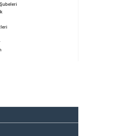
Şubeleri
ik
leri
r
m