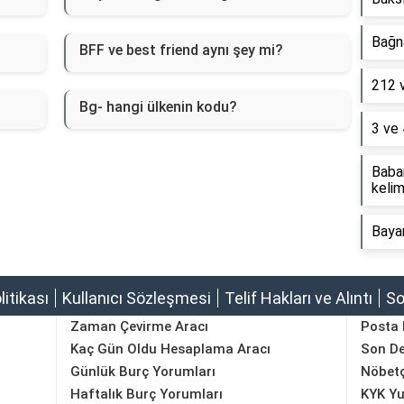
Bağna
BFF ve best friend aynı şey mi?
212 
Bg- hangi ülkenin kodu?
3 ve 
Baba
kelim
Baya
olitikası
Kullanıcı Sözleşmesi
Telif Hakları ve Alıntı
So
Zaman Çevirme Aracı
Posta
Kaç Gün Oldu Hesaplama Aracı
Son D
Günlük Burç Yorumları
Nöbetç
Haftalık Burç Yorumları
KYK Yu