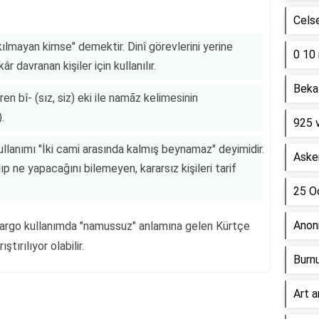
Cels
ılmayan kimse" demektir. Dinî görevlerini yerine
0 10 
davranan kişiler için kullanılır.
Beka 
en bî- (sız, siz) eki ile namāz kelimesinin
.
925 
ullanımı "İki cami arasında kalmış beynamaz" deyimidir.
Asker
p ne yapacağını bilemeyen, kararsız kişileri tarif
25 Oc
Anon
a argo kullanımda "namussuz" anlamına gelen Kürtçe
tırılıyor olabilir.
Burn
Art a