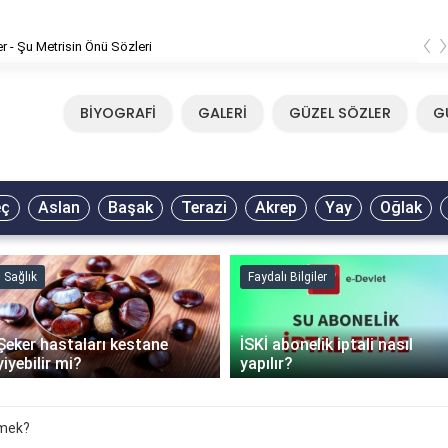
‹
er - Şu Metrisin Önü Sözleri
BİYOGRAFİ
GALERİ
GÜZEL SÖZLER
G
eç
Aslan
Başak
Terazi
Akrep
Yay
Oğlak
Sağlık
Faydalı Bilgiler
Şeker hastaları kestane
İSKİ abonelik iptali nasıl
yiyebilir mi?
yapılır?
mek?