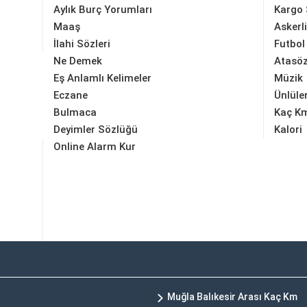
Aylık Burç Yorumları
Kargo 
Maaş
Askerl
İlahi Sözleri
Futbol
Ne Demek
Atasöz
Eş Anlamlı Kelimeler
Müzik
Eczane
Ünlüle
Bulmaca
Kaç K
Deyimler Sözlüğü
Kalori
Online Alarm Kur
Muğla Balıkesir Arası Kaç Km