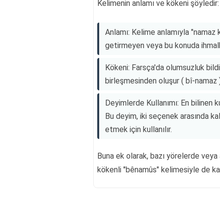
Kelimenin anlamı ve kökeni şöyledir:
Anlamı: Kelime anlamıyla "namaz k
getirmeyen veya bu konuda ihmalkâr 
Kökeni: Farsça'da olumsuzluk bildir
birleşmesinden oluşur ( bî-namaz )
Deyimlerde Kullanımı: En bilinen k
Bu deyim, iki seçenek arasında kalı
etmek için kullanılır.
Buna ek olarak, bazı yörelerde vey
kökenli "bênamûs" kelimesiyle de karış