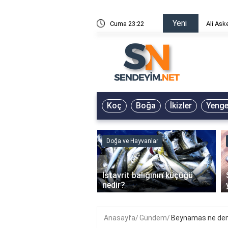
Yeni
risin Önü Sözleri
Cuma 23:22
Ali Ask
Koç
Boğa
İkizler
Yeng
ve Hayvanlar
Doğa ve Hayvanlar
‹
li en çok hangi iklimde
İstavrit balığının küçüğü
r?
nedir?
Anasayfa
Gündem
Beynamas ne de