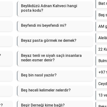
Biat 
Beylikdüzü Adnan Kahveci hangi
posta kodu?
Baş s
Beyfendi mi beyefendi mi?
AM g
Alelâ
Beyaz pasta görmek ne demek?
22 Ka
?
Beyaz tenli ve siyah saçlı insanlara
neden esmer denir?
Bulm
+97 
Beş bin nasıl yazılır?
Ceyd
Beş heceli kelimeler nelerdir?
13 ve
r?
Beşir Derneği kime bağlı?
Baksı