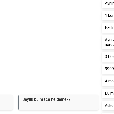
Reklam Alanı
Ayrıl
1 kon
Badir
Ayrı 
nere
3 00'
9999 
Alma
Bulm
a
Beylik bulmaca ne demek?
Asker