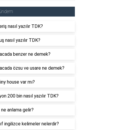
ündem
eriş nasıl yazılır TDK?
uş nasıl yazılır TDK?
acada benzer ne demek?
acada özsu ve usare ne demek?
tiny house var mı?
yon 200 bin nasıl yazılır TDK?
ne anlama gelir?
nıf ingilizce kelimeler nelerdir?