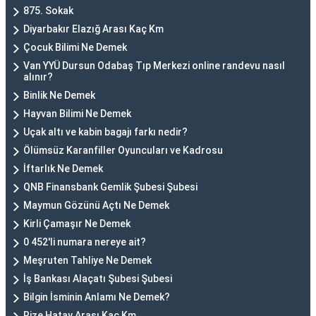
875. Sokak
Diyarbakır Elazığ Arası Kaç Km
Çocuk Bilimi Ne Demek
Van YYÜ Dursun Odabaş Tıp Merkezi online randevu nasıl
alınır?
Binlik Ne Demek
Hayvan Bilimi Ne Demek
Uçak altı ve kabin bagajı farkı nedir?
Ölümsüz Karanfiller Oyuncuları ve Kadrosu
İftarlık Ne Demek
QNB Finansbank Gemlik Şubesi Şubesi
Maymun Gözünü Açtı Ne Demek
Kirli Çamaşır Ne Demek
0 452'li numara nereye ait?
Meşruten Tahliye Ne Demek
İş Bankası Alaçatı Şubesi Şubesi
Bilgin İsminin Anlamı Ne Demek?
Rize Hatay Arası Kaç Km