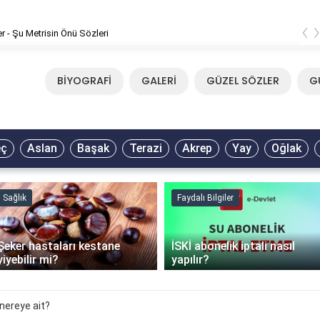
‹
er - Şu Metrisin Önü Sözleri
BİYOGRAFİ
GALERİ
GÜZEL SÖZLER
G
eç
Aslan
Başak
Terazi
Akrep
Yay
Oğlak
Sağlık
Faydalı Bilgiler
Şeker hastaları kestane
İSKİ abonelik iptali nasıl
yiyebilir mi?
yapılır?
nereye ait?