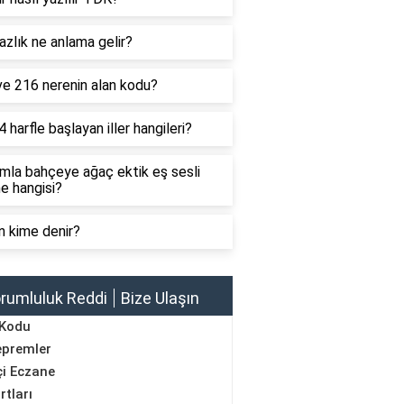
zlık ne anlama gelir?
ve 216 nerenin alan kodu?
4 harfle başlayan iller hangileri?
mla bahçeye ağaç ektik eş sesli
e hangisi?
n kime denir?
rumluluk Reddi
Bize Ulaşın
 Kodu
epremler
i Eczane
rtları