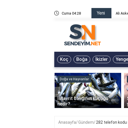
Yeni
risin Önü Sözleri
Cuma 04:28
Ali Ask
Koç
Boğa
İkizler
Yeng
ve Hayvanlar
Doğa ve Hayvanlar
‹
li en çok hangi iklimde
İstavrit balığının küçüğü
r?
nedir?
Anasayfa
Gündem
282 telefon kodu 