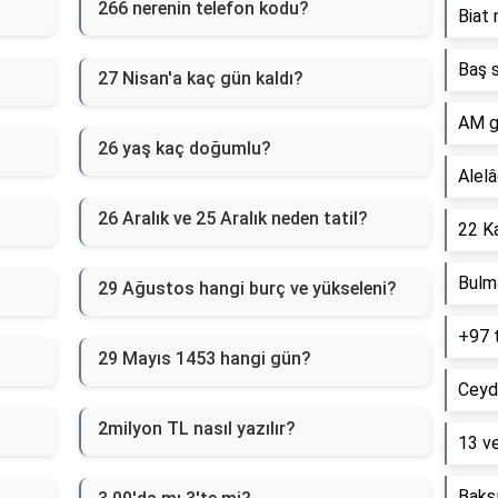
266 nerenin telefon kodu?
Biat 
Baş s
27 Nisan'a kaç gün kaldı?
AM g
26 yaş kaç doğumlu?
Alelâ
26 Aralık ve 25 Aralık neden tatil?
22 Ka
Bulm
29 Ağustos hangi burç ve yükseleni?
+97 
29 Mayıs 1453 hangi gün?
Ceyd
2milyon TL nasıl yazılır?
13 ve
Baksı