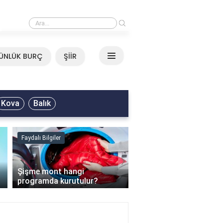
›
Mirkelam - Tavla Sözleri
ÜNLÜK BURÇ
ŞİİR
Kova
Balık
Faydalı Bilgiler
Faydalı Bilgiler
›
Şişme mont hangi
programda kurutulur?
Şofben suyu neden ısı