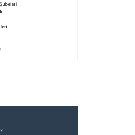
Şubeleri
ik
leri
r
m
k?