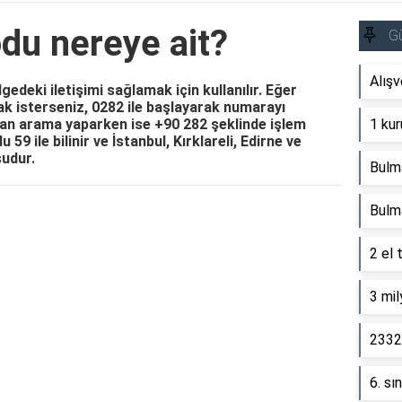
du nereye ait?
G
Alışv
gedeki iletişimi sağlamak için kullanılır. Eğer
ak isterseniz, 0282 ile başlayarak numarayı
ndan arama yaparken ise +90 282 şeklinde işlem
1 kur
59 ile bilinir ve İstanbul, Kırklareli, Edirne ve
şudur.
Bulm
Bulm
Reklam Alanı
2 el 
3 mil
2332 
6. sı