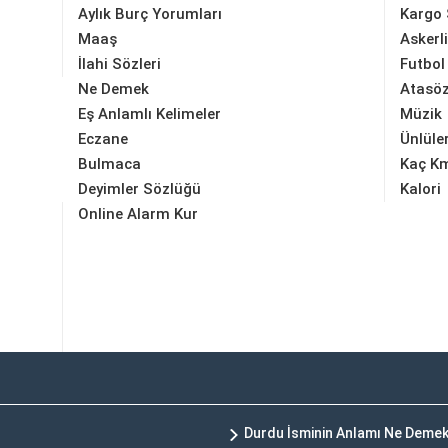
Aylık Burç Yorumları
Kargo 
Maaş
Askerl
İlahi Sözleri
Futbol
Ne Demek
Atasöz
Eş Anlamlı Kelimeler
Müzik
Eczane
Ünlüle
Bulmaca
Kaç K
Deyimler Sözlüğü
Kalori
Online Alarm Kur
Durdu İsminin Anlamı Ne Deme