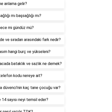
ne anlama gelir?
ağlığı mı başsağlığı mı?
ece mi gündüz mü?
de ve sıradan arasındaki fark nedir?
sım hangi burç ve yükseleni?
acada bataklık ve sazlık ne demek?
telefon kodu nereye ait?
a düvenci'nin kaç tane çocuğu var?
 14 sayısı neyi temsil eder?
r nasıl yazılır TDK?