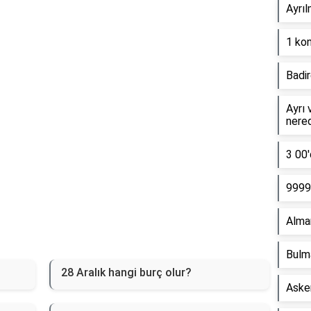
Ayrıl
Reklam Alanı
1 kon
Badir
Ayrı 
nere
3 00'
9999 
Alma
Bulm
28 Aralık hangi burç olur?
Asker