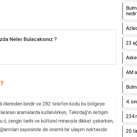
Bulm
nedir
Azled
zda Neler Bulacaksınız ?
23 a
Asker
AM a
t?
Bulma
4. sı
 illerinden biridir ve 282 telefon kodu bu bölgeye
ararası aramalarda kullanılırken, Tekirdağ'ın iletişim
234 n
u il, zengin tarihi ve kültürel mirasıyla dikkat çekerken,
ğlantıları sayesinde de önemli bir ulaşım noktasıdır.
20 ta