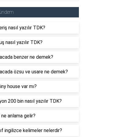
ündem
eriş nasıl yazılır TDK?
uş nasıl yazılır TDK?
acada benzer ne demek?
acada özsu ve usare ne demek?
tiny house var mı?
yon 200 bin nasıl yazılır TDK?
ne anlama gelir?
nıf ingilizce kelimeler nelerdir?