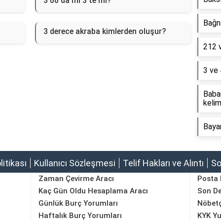
3 00'da mı 3'te mi?
Bağna
3 derece akraba kimlerden oluşur?
212 
3 ve 
Baba
kelim
Baya
olitikası
Kullanıcı Sözleşmesi
Telif Hakları ve Alıntı
So
Zaman Çevirme Aracı
Posta
Kaç Gün Oldu Hesaplama Aracı
Son D
Günlük Burç Yorumları
Nöbetç
Haftalık Burç Yorumları
KYK Yu