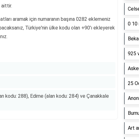
ittir.
Cels
 hatları aramak için numaranın başına 0282 eklemeniz
0 10 
pacaksanız, Türkiye'nin ülke kodu olan +90'ı ekleyerek
nız.
Beka 
925 
Asker
25 Oc
alan kodu: 288), Edirne (alan kodu: 284) ve Çanakkale
Anon
Burn
Art a