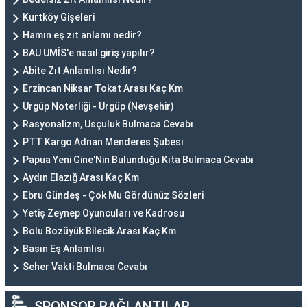
Kurtköy Gişeleri
Hamın eş zıt anlamı nedir?
BAU UMİS'e nasıl giriş yapılır?
Abite Zıt Anlamlısı Nedir?
Erzincan Niksar Tokat Arası Kaç Km
Ürgüp Noterliği - Ürgüp (Nevşehir)
Rasyonalizm, Usçuluk Bulmaca Cevabı
PTT Kargo Adnan Menderes Şubesi
Papua Yeni Gine'Nin Bulunduğu Kıta Bulmaca Cevabı
Aydın Elazığ Arası Kaç Km
Ebru Gündeş - Çok Mu Gördünüz Sözleri
Yetiş Zeynep Oyuncuları ve Kadrosu
Bolu Bozüyük Bilecik Arası Kaç Km
Basın Eş Anlamlısı
Seher Vakti Bulmaca Cevabı
SPONSOR BAĞLANTILAR