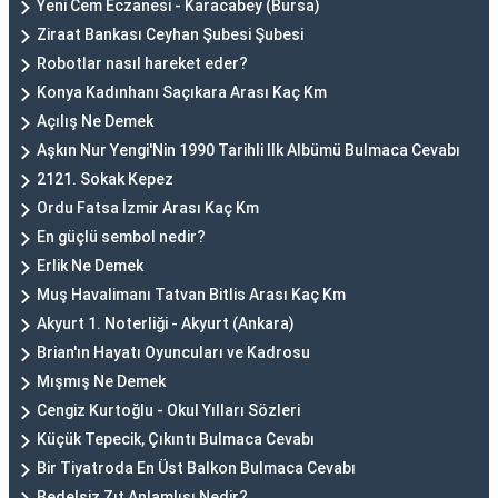
Yeni Cem Eczanesi - Karacabey (Bursa)
Ziraat Bankası Ceyhan Şubesi Şubesi
Robotlar nasıl hareket eder?
Konya Kadınhanı Saçıkara Arası Kaç Km
Açılış Ne Demek
Aşkın Nur Yengi'Nin 1990 Tarihli Ilk Albümü Bulmaca Cevabı
2121. Sokak Kepez
Ordu Fatsa İzmir Arası Kaç Km
En güçlü sembol nedir?
Erlik Ne Demek
Muş Havalimanı Tatvan Bitlis Arası Kaç Km
Akyurt 1. Noterliği - Akyurt (Ankara)
Brian'ın Hayatı Oyuncuları ve Kadrosu
Mışmış Ne Demek
Cengiz Kurtoğlu - Okul Yılları Sözleri
Küçük Tepecik, Çıkıntı Bulmaca Cevabı
Bir Tiyatroda En Üst Balkon Bulmaca Cevabı
Bedelsiz Zıt Anlamlısı Nedir?