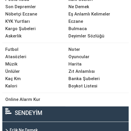
Son Depremler
Ne Demek
Nöbetçi Eczane
Eş Anlamlı Kelimeler
KYK Yurtları
Eczane
Kargo Şubeleri
Bulmaca
Askerlik
Deyimler Sözlüğü
Futbol
Noter
Atasözleri
Oyuncular
Müzik
Harita
Ünlüler
Zıt Anlamlısı
Kaç Km
Banka Şubeleri
Kalori
Boykot Listesi
Online Alarm Kur
SENDEYİM
Erlik Ne Demek