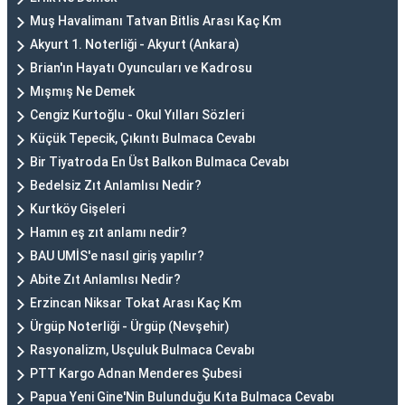
Muş Havalimanı Tatvan Bitlis Arası Kaç Km
Akyurt 1. Noterliği - Akyurt (Ankara)
Brian'ın Hayatı Oyuncuları ve Kadrosu
Mışmış Ne Demek
Cengiz Kurtoğlu - Okul Yılları Sözleri
Küçük Tepecik, Çıkıntı Bulmaca Cevabı
Bir Tiyatroda En Üst Balkon Bulmaca Cevabı
Bedelsiz Zıt Anlamlısı Nedir?
Kurtköy Gişeleri
Hamın eş zıt anlamı nedir?
BAU UMİS'e nasıl giriş yapılır?
Abite Zıt Anlamlısı Nedir?
Erzincan Niksar Tokat Arası Kaç Km
Ürgüp Noterliği - Ürgüp (Nevşehir)
Rasyonalizm, Usçuluk Bulmaca Cevabı
PTT Kargo Adnan Menderes Şubesi
Papua Yeni Gine'Nin Bulunduğu Kıta Bulmaca Cevabı