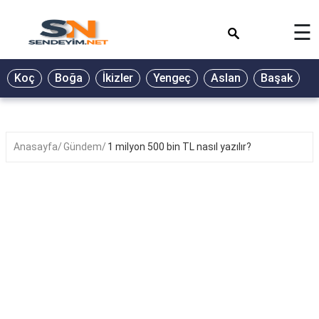
×
☰
BİYOGRAFİ
Koç
Boğa
İkizler
Yengeç
Aslan
Başak
T
GALERİ
GÜZEL
SÖZLER
Anasayfa
Gündem
1 milyon 500 bin TL nasıl yazılır?
GÜNLÜK
BURÇ
ŞİİR
RÜYA
TABİRLERİ
TÜRKÜ
SÖZLERİ
YEMEK