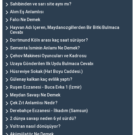
Sahibinden ve sarı site aynı mı?
Alım Eş Anlamlısı
Falcı Ne Demek
Hayvan Adı Içeren, Maydanozgillerden Bir Bitki Bulmaca
Cevabı
Dortmund Köln arası kaç saat sürüyor?
Sementa İsminin Anlamı Ne Demek?
Çehov Makinesi Oyuncuları ve Kadrosu
Uzaya Gönderilen Ilk Uydu Bulmaca Cevabı
Hüsreviye Sokak (Hat Boyu Caddesi.)
Gülenay kalkan kaç evlilik yaptı?
Ruşen Eczanesi - Buca Evka 1 (İzmir)
Meydan Savaşı Ne Demek
Çek Zıt Anlamlısı Nedir?
Derebahçe Eczanesi - İlkadım (Samsun)
2 dünya savaşı neden 6 yıl sürdü?
Voltran nasıl dönüşüyor?
Akümülatör Ne Demek