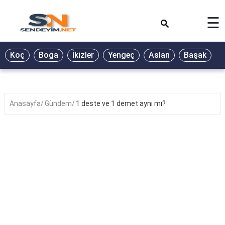
×
☰
BİYOGRAFİ
Koç
Boğa
İkizler
Yengeç
Aslan
Başak
T
GALERİ
GÜZEL
SÖZLER
Anasayfa
Gündem
1 deste ve 1 demet aynı mı?
GÜNLÜK
BURÇ
ŞİİR
RÜYA
TABİRLERİ
TÜRKÜ
SÖZLERİ
YEMEK