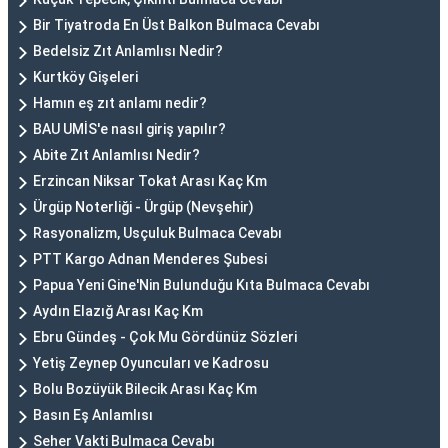
Bir Tiyatroda En Üst Balkon Bulmaca Cevabı
Bedelsiz Zıt Anlamlısı Nedir?
Kurtköy Gişeleri
Hamın eş zıt anlamı nedir?
BAU UMİS'e nasıl giriş yapılır?
Abite Zıt Anlamlısı Nedir?
Erzincan Niksar Tokat Arası Kaç Km
Ürgüp Noterliği - Ürgüp (Nevşehir)
Rasyonalizm, Usçuluk Bulmaca Cevabı
PTT Kargo Adnan Menderes Şubesi
Papua Yeni Gine'Nin Bulunduğu Kıta Bulmaca Cevabı
Aydın Elazığ Arası Kaç Km
Ebru Gündeş - Çok Mu Gördünüz Sözleri
Yetiş Zeynep Oyuncuları ve Kadrosu
Bolu Bozüyük Bilecik Arası Kaç Km
Basın Eş Anlamlısı
Seher Vakti Bulmaca Cevabı