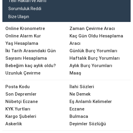
Telif Hakları ve Alıntı
Sorumluluk Reddi
Bize Ulaşın
Online Kronometre
Zaman Çevirme Aracı
Online Alarm Kur
Kaç Gün Oldu Hesaplama
Yaş Hesaplama
Aracı
İki Tarih Arasındaki Gün
Günlük Burç Yorumları
Sayısını Hesaplama
Haftalık Burç Yorumları
Bebeğim kaç aylık oldu?
Aylık Burç Yorumları
Uzunluk Çevirme
Maaş
Posta Kodu
İlahi Sözleri
Son Depremler
Ne Demek
Nöbetçi Eczane
Eş Anlamlı Kelimeler
KYK Yurtları
Eczane
Kargo Şubeleri
Bulmaca
Askerlik
Deyimler Sözlüğü