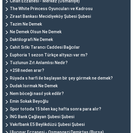
Cihan Eczanesi - Merkez (Osmaniye)
The White Princess Oyuncuları ve Kadrosu
Ziraat Bankası Mecidiyeköy Şubesi Şubesi
Tazim Ne Demek
Ne Demek Olsun Ne Demek
Daktilografi Ne Demek
Cahit Sıtkı Tarancı Caddesi Bağcılar
Euphoria 1 sezon Türkçe altyazı var mı?
Tuzlunun Zıt Anlamlısı Nedir?
+258 neden arar?
Rüyada s harfi ile başlayan bir şey görmek ne demek?
Dudak Isırmak Ne Demek
Nem böceği nasıl yok edilir?
Emin Sokak Beyoğlu
Spor totoda 15 bilen kaç hafta sonra para alır?
İNG Bank Çağlayan Şubesi Şubesi
Vakıfbank E5 Beylikdüzü Şubesi Şubesi
Uluçınar Eczanesi - Osmangazi Demirtaş (Bursa)