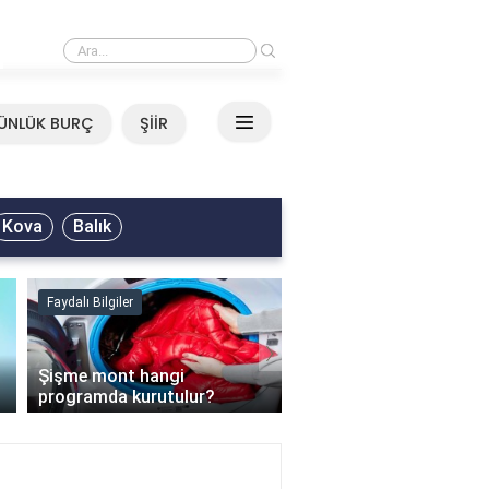
›
Neşet Ertaş - Yazımı Kışa Çevirdin Sözleri
ÜNLÜK BURÇ
ŞİİR
Kova
Balık
Faydalı Bilgiler
Faydalı Bilgiler
›
Şişme mont hangi
programda kurutulur?
Şofben suyu neden ısı