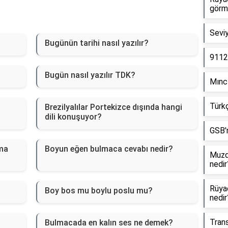
görm
Seviy
Bugünün tarihi nasıl yazılır?
9112
Bugün nasıl yazılır TDK?
Mıncı
Türkç
Brezilyalılar Portekizce dışında hangi
dili konuşuyor?
GSB'n
ma
Boyun eğen bulmaca cevabı nedir?
Muzda
nedir
Rüya
Boy bos mu boylu poslu mu?
nedir
Trans
Bulmacada en kalın ses ne demek?