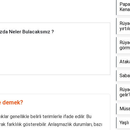
Papa
Kenar
Rüya
yırtı
zda Neler Bulacaksınız ?
Rüyad
görm
Atak
Sabah
Rüya
gelir
e demek?
Müsa
ar genellikle belirli terimlerle ifade edilir. Bu
Yaşlı
ak farklılık gösterebilir. Anlaşmazlık durumları, bazı