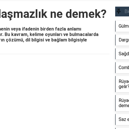
laşmazlık ne demek?
Bl
Gülme
enin veya ifadenin birden fazla anlamı
. Bu kavram, kelime oyunları ve bulmacalarda
ın çözümü, dil bilgisi ve bağlam bilgisiyle
Dargı
Sağdı
Reklam Alanı
Comb
Rüyad
gelir
Rüyad
dem
Saz e