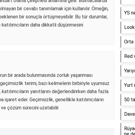
tandart olanla çelişmesi anlamına gelir. Bulmacalarda
olmayan bir cevabı tanımlamak için kullanılır. Örneğin,
YS ne
 beklenen bir sonuçla örtüşmeyebilir. Bu tür durumlar,
 katılımcıların daha dikkatli düşünmesini
Look 
Orta 
Red v
Yarı
surun bir arada bulunmasında zorluk yaşanması
çimsizlik terimi, bazı kelimelerin birbiriyle uyumsuz
Yurt 
u, katılımcıların yanıtlarını değerlendirirken daha fazla
a işaret eder. Geçimsizlik, genellikle katılımcıların
50 ta
r ve çözüm sürecini uzatabilir.
Davet
Rüya
ne d