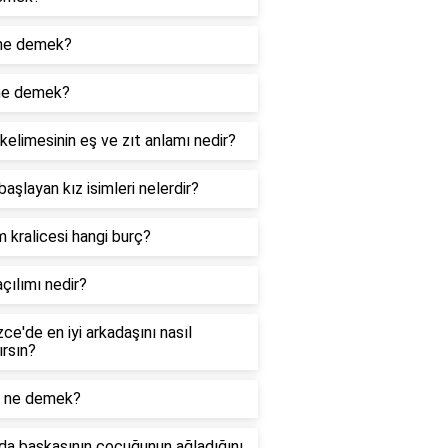
ne demek?
ne demek?
kelimesinin eş ve zıt anlamı nedir?
 başlayan kız isimleri nelerdir?
m kralicesi hangi burç?
çılımı nedir?
izce'de en iyi arkadaşını nasıl
ırsın?
 ne demek?
da başkasının çocuğunun ağladığını