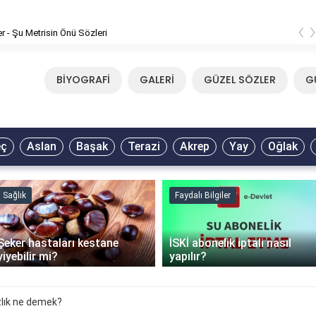
‹
Mirkelam - Tavla Sözleri
BİYOGRAFİ
GALERİ
GÜZEL SÖZLER
G
eç
Aslan
Başak
Terazi
Akrep
Yay
Oğlak
Sağlık
Faydalı Bilgiler
Şeker hastaları kestane
İSKİ abonelik iptali nasıl
yiyebilir mi?
yapılır?
lık ne demek?