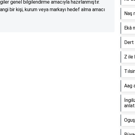
lgiler genel bilgilendirme amacıyla hazırlanmıştır.
angi bir kişi, kurum veya markayı hedef alma amacı
Naş 
Ekâ 
Dert 
Reklam Alanı
Z ile
Tılsi
Aag a
İngil
anlat
Oguş
Rüya