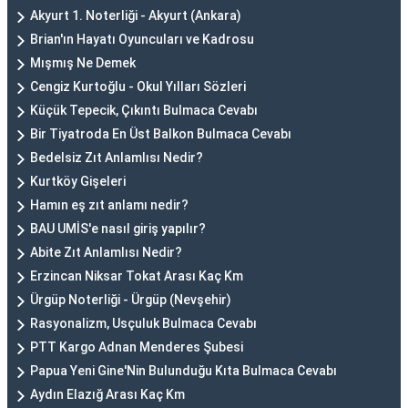
Akyurt 1. Noterliği - Akyurt (Ankara)
Brian'ın Hayatı Oyuncuları ve Kadrosu
Mışmış Ne Demek
Cengiz Kurtoğlu - Okul Yılları Sözleri
Küçük Tepecik, Çıkıntı Bulmaca Cevabı
Bir Tiyatroda En Üst Balkon Bulmaca Cevabı
Bedelsiz Zıt Anlamlısı Nedir?
Kurtköy Gişeleri
Hamın eş zıt anlamı nedir?
BAU UMİS'e nasıl giriş yapılır?
Abite Zıt Anlamlısı Nedir?
Erzincan Niksar Tokat Arası Kaç Km
Ürgüp Noterliği - Ürgüp (Nevşehir)
Rasyonalizm, Usçuluk Bulmaca Cevabı
PTT Kargo Adnan Menderes Şubesi
Papua Yeni Gine'Nin Bulunduğu Kıta Bulmaca Cevabı
Aydın Elazığ Arası Kaç Km