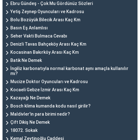
Ebru Gündeş - Çok Mu Gördünüz Sözleri
Yetiş Zeynep Oyuncuları ve Kadrosu
Bolu Bozüyük Bilecik Arası Kaç Km
Basın Eş Anlamlısı
Seher Vakti Bulmaca Cevabı
Denizli Tavas Bahçeköy Arası Kaç Km
Kocasinan Bakırköy Arası Kaç Km
Batik Ne Demek
İngiliz karbonatıyla normal karbonat aynı amaçla kullanılır
mı?
Mucize Doktor Oyuncuları ve Kadrosu
Kocaeli Gebze İzmir Arası Kaç Km
Kazayağı Ne Demek
Bosch klima kumanda kodu nasıl girilir?
Maldivler'in para birimi nedir?
Çift Dikiş Ne Demek
18072. Sokak
Kemal Zeytinoğlu Caddesi