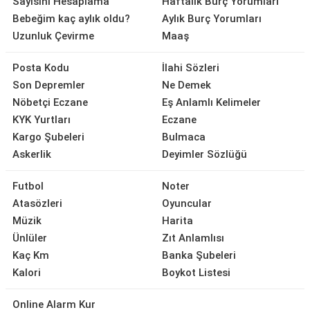
Sayısını Hesaplama
Haftalık Burç Yorumları
Bebeğim kaç aylık oldu?
Aylık Burç Yorumları
Uzunluk Çevirme
Maaş
Posta Kodu
İlahi Sözleri
Son Depremler
Ne Demek
Nöbetçi Eczane
Eş Anlamlı Kelimeler
KYK Yurtları
Eczane
Kargo Şubeleri
Bulmaca
Askerlik
Deyimler Sözlüğü
Futbol
Noter
Atasözleri
Oyuncular
Müzik
Harita
Ünlüler
Zıt Anlamlısı
Kaç Km
Banka Şubeleri
Kalori
Boykot Listesi
Online Alarm Kur