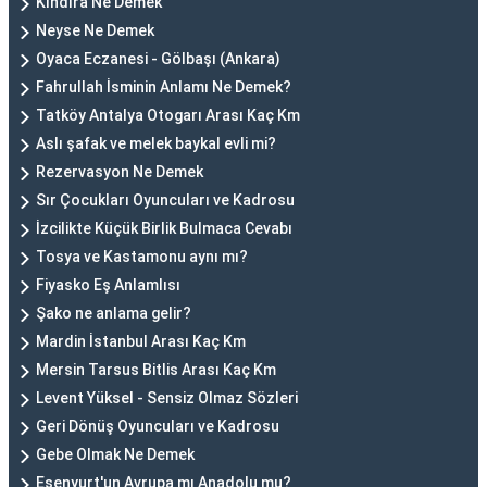
Kındıra Ne Demek
Neyse Ne Demek
Oyaca Eczanesi - Gölbaşı (Ankara)
Fahrullah İsminin Anlamı Ne Demek?
Tatköy Antalya Otogarı Arası Kaç Km
Aslı şafak ve melek baykal evli mi?
Rezervasyon Ne Demek
Sır Çocukları Oyuncuları ve Kadrosu
İzcilikte Küçük Birlik Bulmaca Cevabı
Tosya ve Kastamonu aynı mı?
Fiyasko Eş Anlamlısı
Şako ne anlama gelir?
Mardin İstanbul Arası Kaç Km
Mersin Tarsus Bitlis Arası Kaç Km
Levent Yüksel - Sensiz Olmaz Sözleri
Geri Dönüş Oyuncuları ve Kadrosu
Gebe Olmak Ne Demek
Esenyurt'un Avrupa mı Anadolu mu?