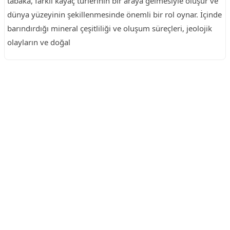
tabaka, farklı kayaç türlerinin bir araya gelmesiyle oluşur ve
dünya yüzeyinin şekillenmesinde önemli bir rol oynar. İçinde
barındırdığı mineral çeşitliliği ve oluşum süreçleri, jeolojik
olayların ve doğal
Reklam Alanı