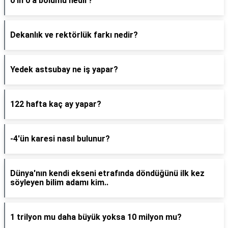
0'ın 0'a bölümü nedir?
Dekanlık ve rektörlük farkı nedir?
Yedek astsubay ne iş yapar?
122 hafta kaç ay yapar?
-4'ün karesi nasıl bulunur?
Dünya'nın kendi ekseni etrafında döndüğünü ilk kez
söyleyen bilim adamı kim..
1 trilyon mu daha büyük yoksa 10 milyon mu?